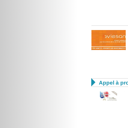

Appel à pro