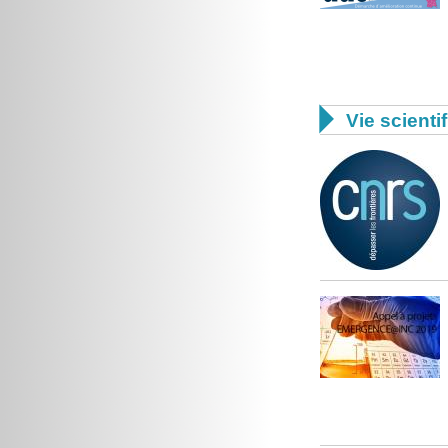

Vie scienti