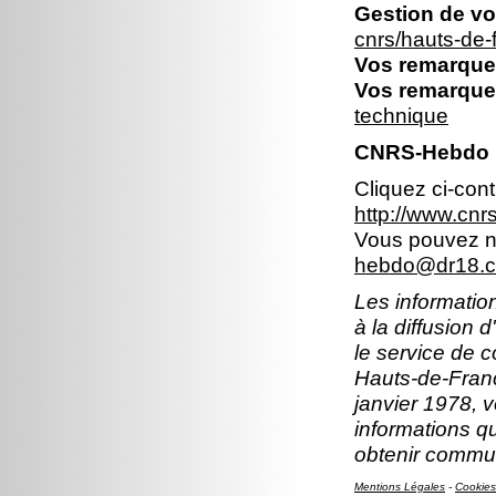
Gestion de vo
cnrs/hauts-de
Vos remarques
Vos remarques
technique
CNRS-Hebdo 
Cliquez ci-con
http://www.cn
Vous pouvez no
hebdo@dr18.cn
Les information
à la diffusion 
le service de 
Hauts-de-Franc
janvier 1978, v
informations q
obtenir commun
Mentions Légales
-
Cookies