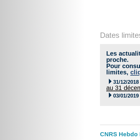
Dates limite
Les actuali
proche.
Pour consul
limites,
cli

31/12/2018
au 31 déce

03/01/2019
CNRS Hebdo 