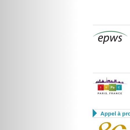

Appel à pro