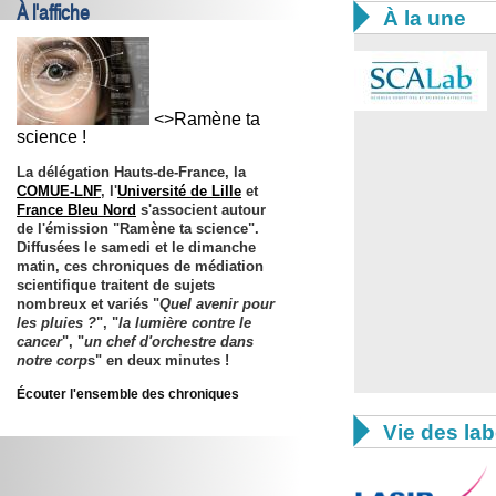
À l'affiche

À la une
<>Ramène ta
science !
La délégation Hauts-de-France, la
COMUE-LNF
, l'
Université de Lille
et
France Bleu Nord
s'associent autour
de l'émission "
Ramène ta science
".
Diffusées le samedi et le dimanche
matin, ces chroniques de médiation
scientifique traitent de sujets
nombreux et variés "
Quel avenir pour
les pluies ?
", "
la lumière contre le
cancer
", "
un chef d'orchestre dans
notre corp
s" en deux minutes !
Écouter l'ensemble des chroniques

Vie des lab