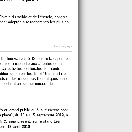
Chimie du solide et de l’énergie, conçoit
test adaptés aux recherches les plus en
haut de page
3, Innovatives SHS illustre la capacité
ciales à répondre aux attentes de la
 collectivités territoriales, le monde
dition du salon, les 15 et 16 mai à Lille
ands et des rencontres thématiques, une
e l’éducation, du numérique, du
és au grand public ou à la jeunesse sont
 la place", du 13 au 15 septembre 2019, à
NRS sera présent, sur le stand Les
ion :
19 avril 2019
.