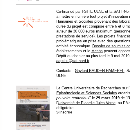
Co-financé par
I-SITE ULNE
et la
SATT-Nor
à mettre en lumière tout projet d’innovation
Humaines et Sociales provenant des labora
durée du projet est comprise entre 6 et 8 m
auteur de 30 000 euros maximum (personnel
prestations de service). Les projets financ
problématiques en prise avec des questions 
activité économique.
Dossier de soumissio
établissements et la
Meshs
peuvent apporte
Dépôt du dossier au plus tard le 9 mai 2019 
aapshs@sattnord.fr
Contacts :
Gaylord BAUDEN-HAMEREL
, S
ULNE
Le
Centre Universitaire de Recherches sur l'
Epistémologie et Sciences Sociales
organi
pouvoirs territoriaux
" le
29 mars 2019
de
13
l'
Université de Picardie Jules Verne
, au Pôl
obligatoire.
S'inscrire