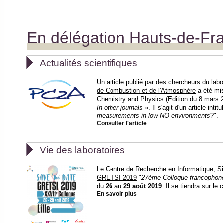
En délégation Hauts-de-Fr

Actualités scientifiques
Un article publié par des chercheurs du labo
de Combustion et de l'Atmosphère
a été mis
Chemistry and Physics (Edition du 8 mars 2
In other journals
». Il s'agit d'un article intitu
measurements in low-NO environments
?".
Consulter l'article

Vie des laboratoires
Le
Centre de Recherche en Informatique, Si
GRETSI 2019
"
27ème Colloque francophone
du
26
au
29 août 2019
. Il se tiendra sur l
En savoir plus