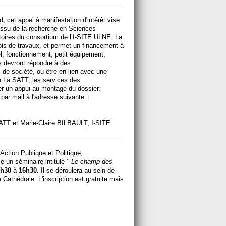
d
, cet appel à manifestation d'intérêt vise
 issu de la recherche en Sciences
toires du consortium de l’I-SITE ULNE. La
ois de travaux, et permet un financement à
, fonctionnement, petit équipement,
és devront répondre à des
de société, ou être en lien avec une
n
La SATT, les services des
r un appui au montage du dossier.
par mail à l'adresse suivante :
ATT et
Marie-Claire BILBAULT
, I-SITE
Action Publique et Politique,
se un
séminaire intitulé
" Le champ des
h30
à
16h30.
Il se déroulera au sein de
e Cathédrale. L'inscription est gratuite mais