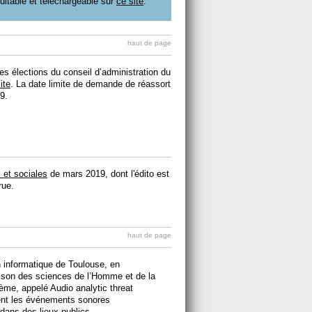
ultable et téléchargeable sur
ce site
.
haut de page
es élections du conseil d’administration du
ite
. La date limite de demande de réassort
9.
s et sociales
de mars 2019, dont l'édito est
rue.
haut de page
n informatique de Toulouse, en
ison des sciences de l’Homme et de la
ème, appelé Audio analytic threat
ent les événements sonores
 dans des lieux publics.