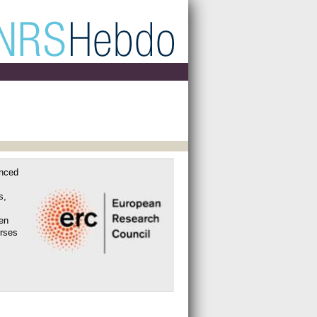
anced
s,
en
urses