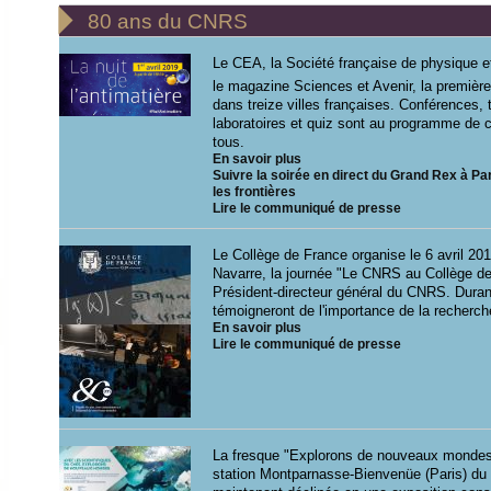

80 ans du CNRS
Le CEA, la Société française de physique e
le magazine Sciences et Avenir, la première "
dans treize villes françaises. Conférences, t
laboratoires et quiz sont au programme de ce
tous.
En savoir plus
Suivre la soirée en direct du Grand Rex à P
les frontières
Lire le communiqué de presse
Le Collège de France organise le 6 avril 20
Navarre, la journée "Le CNRS au Collège de
Président-directeur général du CNRS. Duran
témoigneront de l'importance de la recherche
En savoir plus
Lire le communiqué de presse
La fresque "Explorons de nouveaux mondes"
station Montparnasse-Bienvenüe (Paris) du 