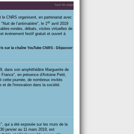
haut de page
t le CNRS organisent, en partenariat avec
er
Nuit de l’antimatière", le 1
avril 2019
ables-rondes, débats, visites virtuelles de
t événement festif gratuit et ouvert à
aris sur la chaîne YouTube CNRS - Dépasser
19, dans son amphithéâtre Marguerite de
 France", en présence d'Antoine Petit,
t cette journée, de nombreux invités
 et de l'innovation dans la société.
, qui a été exposée sur les murs de la
30 janvier au 11 mars 2019, est