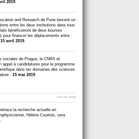
vril 2019
.
Education and Research de Pune lancent un
tions entre les deux institutions dans tous
réats bénéficieront de deux bourses
ts pour financer les déplacements entre
:
15 avril 2019
.
s sociales de Prague, le CNRS et
n appel à candidatures pour le programme
ientifique dans les domaines des sciences
ature :
15 mai 2019
.
haut de page
 retrace la recherche actuelle en
strophysicienne, Hélène Courtois, sera
.