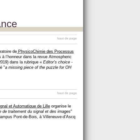
ance
haut de page
ratoire de
PhysicoChimie des Processus
 à l’honneur dans la revue Atmospheric
019) dans la rubrique «
Editor’s choice -
lé "
a missing piece of the puzzle for OH
haut de page
gnal et Automatique de Lille
organise le
 de traitement du signal et des images
"
e campus Pont-de-Bois, à Villeneuve-d’Ascq