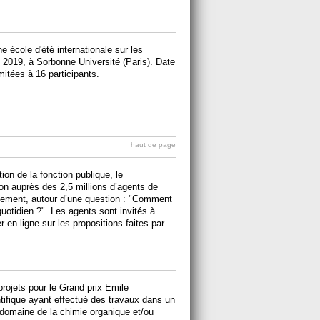
ne école d'été internationale sur les
 2019, à Sorbonne Université (Paris). Date
mitées à 16 participants.
haut de page
ion de la fonction publique, le
n auprès des 2,5 millions d’agents de
nnement, autour d’une question : "Comment
uotidien ?". Les agents sont invités à
 en ligne sur les propositions faites par
rojets pour le Grand prix Emile
tifique ayant effectué des travaux dans un
e domaine de la chimie organique et/ou