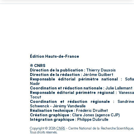
Édition Hauts-de-France
© CNRS
Direction de la publication :
Thierry Dauxois
Direction de la rédaction :
Jérôme Guilbert
Responsable éditorial périmètre national :
Sofia
Nadir
Coordination et rédaction nationale :
Julie Lallemant
Responsable éditorial périmètre régional :
Vaness
Tocut
Coordination et rédaction régionale :
Sandrine
Schwenck - Jérémy Vandwalle
Réalisation technique :
Frédéric Druilhet
Création graphique :
Clare Jones (agence CJP)
Intégration graphique :
Philippe Dubrulle
Copyright © 2026
CNRS
- Centre National de la Recherche Scientifique
Tous droits réservés.