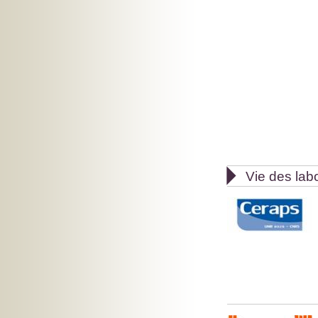

Vie des lab