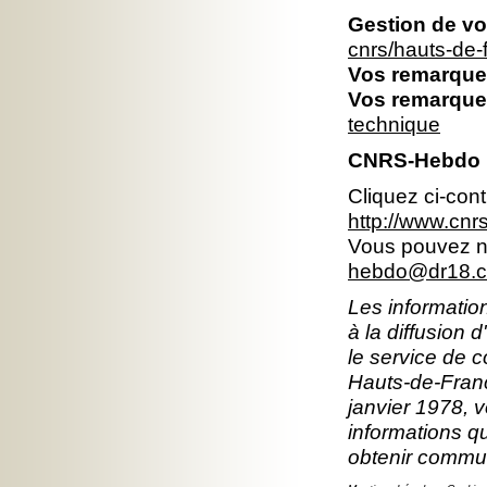
Gestion de vo
cnrs/hauts-de
Vos remarques
Vos remarques
technique
CNRS-Hebdo 
Cliquez ci-con
http://www.cn
Vous pouvez no
hebdo@dr18.cn
Les information
à la diffusion 
le service de 
Hauts-de-Franc
janvier 1978, v
informations q
obtenir commun