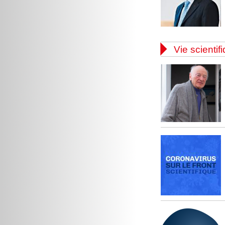

Vie scientif