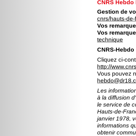
CNRS Hebdo 
Gestion de vo
cnrs/hauts-de
Vos remarques
Vos remarques
technique
CNRS-Hebdo 
Cliquez ci-con
http://www.cn
Vous pouvez no
hebdo@dr18.cn
Les information
à la diffusion 
le service de 
Hauts-de-Franc
janvier 1978, v
informations q
obtenir commun