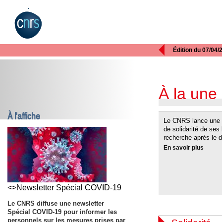

Édition du 07/04/
À la une
À l'affiche
Le CNRS lance une c
de solidarité de ses 
recherche après le 
En savoir plus
<>Newsletter Spécial COVID-19
Le CNRS diffuse une newsletter
Spécial COVID-19 pour informer les
personnels sur les mesures prises par