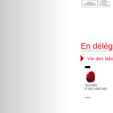
En délég

Vie des lab