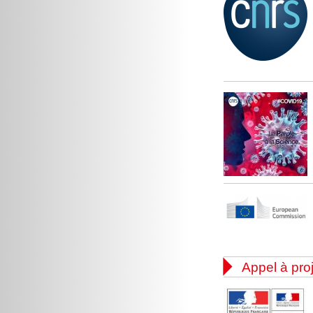

Appel à pro