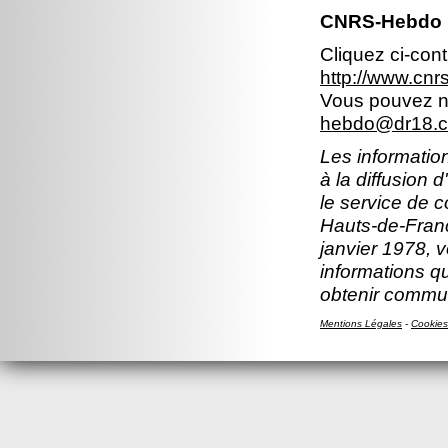
CNRS-Hebdo 
Cliquez ci-con
http://www.cn
Vous pouvez no
hebdo@dr18.cn
Les information
à la diffusion 
le service de 
Hauts-de-Franc
janvier 1978, v
informations q
obtenir commun
Mentions Légales
-
Cookies