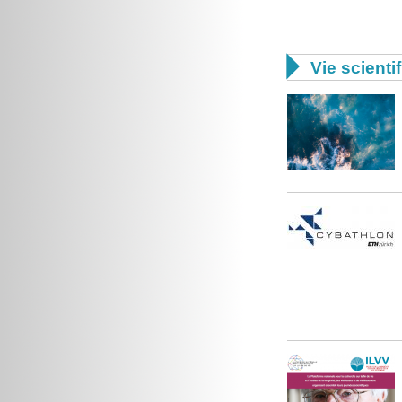

Vie scienti