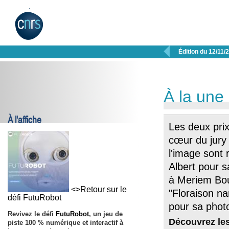

Édition du 12/11/
À la une
À l'affiche
Les deux prix
cœur du jury
l'image sont
Albert pour s
à Meriem Bou
<>Retour sur le
"Floraison n
défi FutuRobot
pour sa phot
Revivez le défi
FutuRobot
, un jeu de
Découvrez les
piste 100 % numérique et interactif à