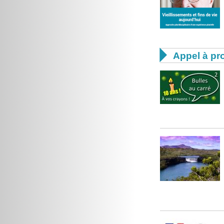

Appel à pro