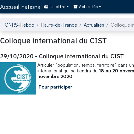
Accédez directement au contenu de la page
Accueil national
La lettre
Actualités
CNRS-Hebdo
Hauts-de-France
Actualités
Colloque i
Colloque international du CIST
29/10/2020
-
Colloque international du CIST
Articuler "population, temps, territoire" dans u
international qui se tiendra du
18 au 20 novem
novembre 2020
.
Pour participer