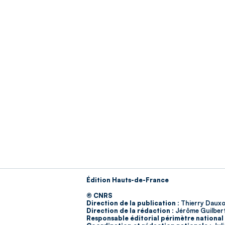
Édition Hauts-de-France
© CNRS
Direction de la publication :
Thierry Dauxo
Direction de la rédaction :
Jérôme Guilber
Responsable éditorial périmètre national 