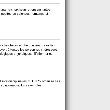
ignants-chercheurs et enseignantes-
inédites en sciences humaines et
ux chercheurs et chercheuses travaillant
 ouvert à toutes les personnes intéressées
ologiques et juridiques.
S'informer et
et interdisciplinaires du CNRS organise ses
et 25 novembre.
En savoir plus
.