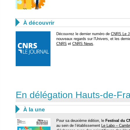

À découvrir
Découvrez le dernier numéro de
CNRS Le J
nouveaux regards sur l'Univers, et les der
CNRS
et
CNRS News
.
En délégation Hauts-de-Fr

À la une
Pour sa deuxième édition, le
Festival du 
au sein de l’établissement
Le Labo – Cambr