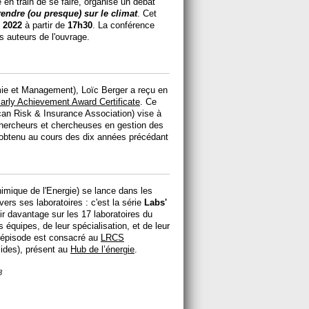
e en train de se faire, organise un débat
ndre (ou presque) sur le climat
. Cet
 2022
à partir de
17h30
. La conférence
s auteurs de l'ouvrage.
ie et Management), Loïc Berger a reçu en
arly Achievement Award Certificate
. Ce
ican Risk & Insurance Association) vise à
 chercheurs et chercheuses en gestion des
é obtenu au cours des dix années précédant
imique de l'Energie) se lance dans les
vers ses laboratoires : c'est la série
Labs'
ir davantage sur les 17 laboratoires du
équipes, de leur spécialisation, et de leur
r épisode est consacré au
LRCS
lides), présent au
Hub de l’énergie
.
8