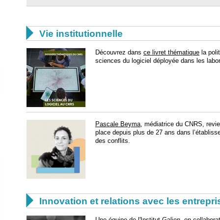

Vie institutionnelle
Découvrez dans
ce livret thématique
la poli
sciences du logiciel déployée dans les labo
Pascale Beyma
, médiatrice du CNRS, revie
place depuis plus de 27 ans dans l’établiss
des conflits.

Innovation et relations avec les entrepr
Une équipe de l'Institut Galien, en collabor