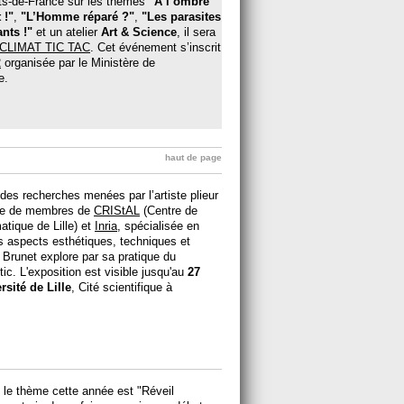
ts-de-France sur les thèmes
"A l’ombre
 !"
,
"L’Homme réparé ?"
,
"Les parasites
nts !"
et un atelier
Art & Science
, il sera
CLIMAT TIC TAC
. Cet événement s’inscrit
2
organisée par le Ministère de
e.
haut de page
 des recherches menées par l’artiste plieur
ée de membres de
CRIStAL
(Centre de
tique de Lille) et
Inria
, spécialisée en
s aspects esthétiques, techniques et
 Brunet explore par sa pratique du
ic. L'exposition est visible jusqu'au
27
rsité de Lille
, Cité scientifique à
 le thème cette année est "Réveil