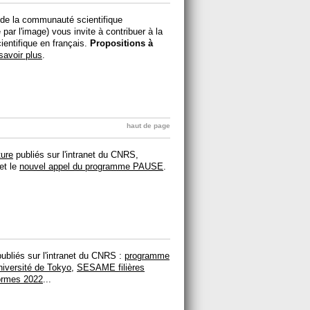
 de la communauté scientifique
par l'image) vous invite à contribuer à la
ientifique en français.
Propositions à
savoir plus
.
haut de page
ture
publiés sur l'intranet du CNRS,
et le
nouvel appel du programme PAUSE
.
ubliés sur l'intranet du CNRS :
programme
iversité de Tokyo
,
SESAME filières
formes 2022
...