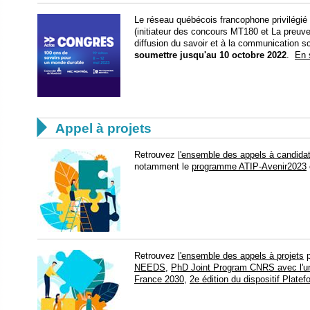
Le réseau québécois francophone privilégié
(initiateur des concours MT180 et La preuve 
diffusion du savoir et à la communication sc
soumettre jusqu'au 10 octobre 2022
.
En 

Appel à projets
Retrouvez
l'ensemble des appels à candida
notamment le
programme ATIP-Avenir2023
​​Retrouvez
l'ensemble des appels à projets
p
NEEDS
,
PhD Joint Program CNRS avec l'un
France 2030
,
2e édition du dispositif Plate