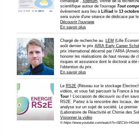
climatique",
Xperium
, vitrine de la recherch
scientifique autour de l'ouvrage
Tout compre
évènement aura lieu à
Lilliad
le
13 octobre
sera suivie d'une séance de dédicace par le
Découvrir l'ouvrage
En savoir plus
Chargé de recherche au
LEM
(Lille Économ
août dernier le prix
ARIA Early Career Schol
prix international décerné par l’ARIA (Amer
honorer les réalisations de haut niveau de
risques et assurance dont le doctorat a ét
l'obtention du prix.
En savoir plus
Le
RS2E
(Réseau sur le stockage Electroch
vidéos, et vous fait parcourir la France à tra
Tour
! L’occasion de découvrir ou d’en savo
RS2E. Partez à la rencontre des locaux, des 
analyse sur un sujet de société. Le premie
(Laboratoire de Réactivité et Chimie des So
Visionner la vidéo
© https://www.youtube.com/watch?v=SECVn-HGkb