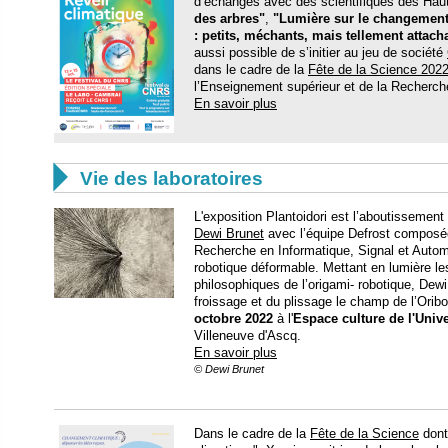
d’échanges avec des scientifiques des Hau
des arbres"
,
"Lumière sur le changement
: petits, méchants, mais tellement attacha
aussi possible de s’initier au jeu de société
dans le cadre de la
Fête de la Science 202
l’Enseignement supérieur et de la Recherch
En savoir plus

Vie des laboratoires
L'exposition Plantoidori est l’aboutissement
Dewi Brunet
avec l’équipe Defrost compos
Recherche en Informatique, Signal et Automa
robotique déformable. Mettant en lumière le
philosophiques de l’origami- robotique, Dewi
froissage et du plissage le champ de l’Oribot
octobre 2022
à l'
Espace culture de l'Unive
Villeneuve d'Ascq.
En savoir plus
© Dewi Brunet
Dans le cadre de la
Fête de la Science
dont