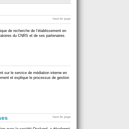
haut de page
tique de recherche de l’établissement en
ratoires du CNRS et de ses partenaires.
nt sur le service de médiation interne en
ement et explique le processus de gestion
ises
haut de page
ation avec la société Occlugel, a développé