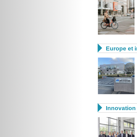

Europe et i

Innovation 