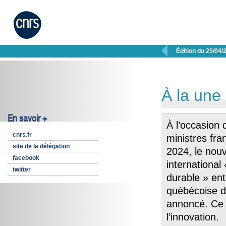

Édition du 25/04/
À la une
En savoir +
À l’occasion 
cnrs.fr
ministres fra
site de la délégation
2024, le nou
facebook
international
twitter
durable » ent
québécoise d
annoncé. Ce 
l’innovation.