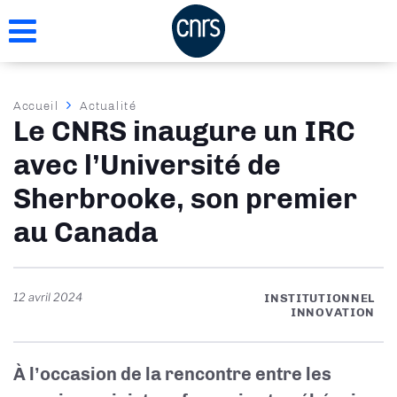
Aller
au
contenu
principal
Fil
Accueil
Actualité
Le CNRS inaugure un IRC
d'Ariane
avec l’Université de
Sherbrooke, son premier
au Canada
12 avril 2024
INSTITUTIONNEL
INNOVATION
À l’occasion de la rencontre entre les