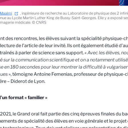
 Maalmi
, ingénieure de recherche au Laboratoire de physique des 2 infinis
enue au Lycée Martin Luther King de Bussy-Saint-Georges. Elle y a exposé se
’imagerie médicale. © CNRS
t des rencontres, les élèves suivant la spécialité physique-c
lecture de l’article de leur invité. Ils ont également étudié d’a
traînés à parler de science sans support. «
Avec les élèves, n
 sur la communication scientifique et on a notamment utilisé
e en 180 secondes pour leur montrer la difficulté à vulgariser
ques
», témoigne Antoine Femenias, professeur de physique-c
ère – Diderot de Lyon.
d’un format « familier »
2021, le Grand oral fait partie des cinq épreuves finales du bac.
ements de spécialité des élèves en voie générale et le projet