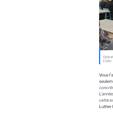
Opérat
Collin
Vous l’
seuleme
concrét
L’année
cette e
Luther 