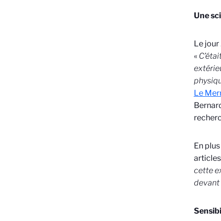
Une sci
Le jour
«
C’étai
extérie
physiqu
Le Mer
Bernard
recher
En plus
article
cette e
devant
Sensibi