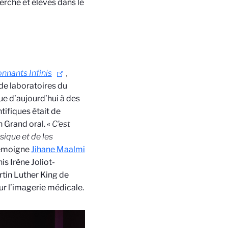
herche et élèves dans le
nnants Infinis
,
de laboratoires du
que d’aujourd’hui à des
tifiques était de
n Grand oral. «
C’est
ysique et de les
témoigne
Jihane Maalmi
is Irène Joliot-
tin Luther King de
ur l’imagerie médicale.