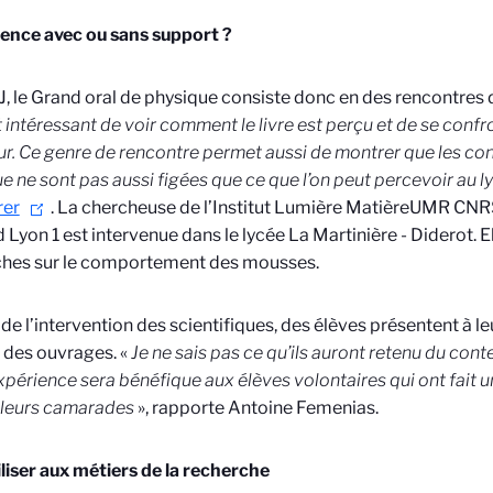
ence avec ou sans support ?
 J, le Grand oral de physique consiste donc en des rencontres
t intéressant de voir comment le livre est perçu et de se confr
ur. Ce genre de rencontre permet aussi de montrer que les co
e ne sont pas aussi figées que ce que l’on peut percevoir au l
rer
. La chercheuse de l’Institut Lumière Matière
UMR CNRS/
 Lyon 1
est intervenue dans le lycée La Martinière - Diderot. E
ches sur le comportement des mousses.
 de l’intervention des scientifiques, des élèves présentent à le
s des ouvrages. «
Je ne sais pas ce qu’ils auront retenu du cont
xpérience sera bénéfique aux élèves volontaires qui ont fait 
 leurs camarades
», rapporte Antoine Femenias.
liser aux métiers de la recherche