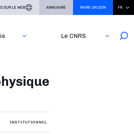
S SUR LE WEB
ANNUAIRE
FAIRE UN DON
FR
s‎
Le CNRS
physique
INSTITUTIONNEL