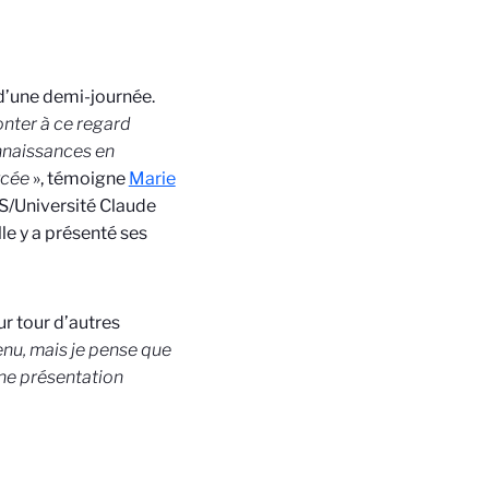
 d’une demi-journée.
onter à ce regard
nnaissances en
ycée
», témoigne
Marie
Université Claude
lle y a présenté ses
ur tour d’autres
enu, mais je pense que
une présentation