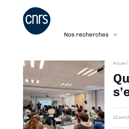
Aller
au
contenu
principal
Nos recherches
Navigation
principale
Fil
Accueil
d'Ari
Qu
s’
22 avril