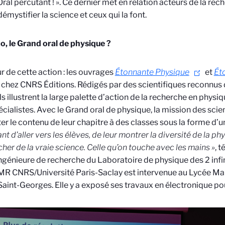
ral percutant ! ». Ce dernier met en relation acteurs de la rec
démystifier la science et ceux qui la font.
, le Grand oral de physique ?
 de cette action : les ouvrages
Étonnante Physique
et
Éto
 chez CNRS Éditions. Rédigés par des scientifiques reconnus 
ls illustrent la large palette d’action de la recherche en physi
cialistes. Avec le Grand oral de physique, la mission des scien
er le contenu de leur chapitre à des classes sous la forme d’u
t d’aller vers les élèves, de leur montrer la diversité de la ph
her de la vraie science. Celle qu’on touche avec les mains »
, 
’ingénieure de recherche du Laboratoire de physique des 2 infin
R CNRS/Université Paris-Saclay
est intervenue au Lycée Mar
aint-Georges. Elle y a exposé ses travaux en électronique po