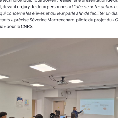
e technologique. Tous doivent réaliser une présentation de di
, devant un jury de deux personnes. «
L’idée de notre action e
qui concerne les élèves et qui leur parle afin de faciliter un di
nants
», précise Séverine Martrenchard, pilote du projet du « 
e » pour le CNRS.