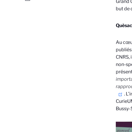
Grand O
but de 
Quèsaco
Au cœur
publiés
CNRS, i
non-spé
présent
importan
rapproc
. L
Curie
UM
Bussy-S