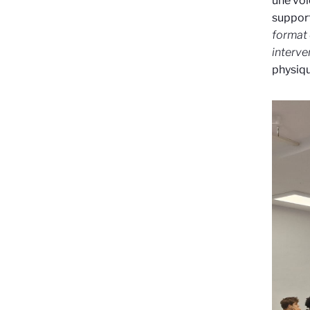
une voi
support
format 
interve
physiqu