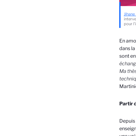
Jihane
interv
pour l
En amon
dans la 
sont en
échangé
Ma thès
techni
Martini
Partir 
Depuis 
enseign