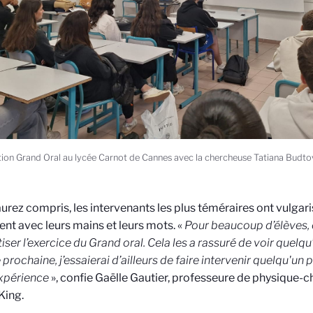
ion Grand Oral au lycée Carnot de Cannes avec la chercheuse Tatiana Budt
aurez compris, les intervenants les plus téméraires ont vulgari
nt avec leurs mains et leurs mots. «
Pour beaucoup d’élèves, c
iser l’exercice du Grand oral. Cela les a rassuré de voir quelqu’
 prochaine, j’essaierai d’ailleurs de faire intervenir quelqu'un 
xpérience
», confie Gaëlle Gautier, professeure de physique-c
King.