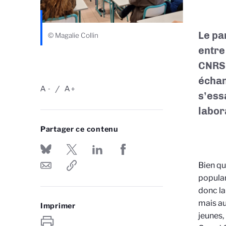
Le pa
© Magalie Collin
entre
CNRS,
échan
A
A
-
+
s’essa
labor
Partager ce contenu
Bien qu
popular
donc la
mais au
Imprimer
jeunes,