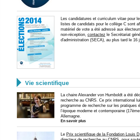
Les candidatures et curriculum vitae pour le
listes de candidats pour le collège C sont a
matériel de vote a été adressé aux électeurs
non-réception,
contactez
le Secrétariat géné
d'administration (SECA), au plus tard le 16 

Vie scientifique
La chaire Alexander von Humboldt a été déce
recherche au CNRS. Ce prix international l
programme de recherche sur les pratiques é
l’époque moderne et contemporaine (17ème-1
Allemagne.
En savoir plus
Le
Prix scientifique de la Fondation Louis D
directeur de recherche au CNRS, pour soute