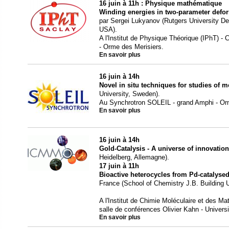
16 juin à 11h : Physique mathématique
Winding energies in two-parameter defor
par Sergei Lukyanov (Rutgers University D
USA).
A l'Institut de Physique Théorique (IPhT) - 
- Orme des Merisiers.
En savoir plus
16 juin à 14h
Novel in situ techniques for studies of m
University, Sweden).
Au Synchrotron SOLEIL - grand Amphi - Orm
En savoir plus
16 juin à 14h
Gold-Catalysis - A universe of innovation
Heidelberg, Allemagne).
17 juin à 11h
Bioactive heterocycles from Pd-catalysed
France (School of Chemistry J.B. Building U
A l'Institut de Chimie Moléculaire et des M
salle de conférences Olivier Kahn - Univers
En savoir plus