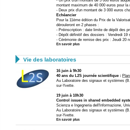
- Un prix d'un montant de 3 000 euros auquel
montant maximum de 40 000 euros pour la m
- Deux prix d'un montant de 3 000 euros ch
Echéancier
Pour la 11ème édition du Prix de la Valorisat
dérouleront en 2 phases :
- Préinscription : date limite de dépôt des p
- Dépôt définitif des dossiers : Vendredi 1
- Cérémonie de remise des prix : Jeudi 20
En savoir plus

Vie des laboratoires
16 juin à 9h30
40 ans du L2S journée scientifique :
Plan
Au Laboratoire des signaux et systèmes (B.4
sur-Yvette.
19 juin à 10h30
Control issues in shared embedded sys
Scienza e Ingegneria dell'Informazione, Unive
Au Laboratoire des signaux et systèmes (B.4
sur-Yvette.
En savoir plus