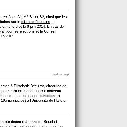
s collèges A1, A2 B1 et B2, ainsi que les
ffichés sur le
site des élections
. Le
 entre le 3 et le 6 juin 2014. En cas de
ral pour les élections et le Conseil
juin 2014.
haut de page
rnée à Elisabeth Décultot, directrice de
ui permettra de mener un tout nouveau
rudites et les échanges européens à
9ème siècles) à l'Université de Halle en
. a été décerné à François Bouchet,
nir ses exceptionnelles recherches en