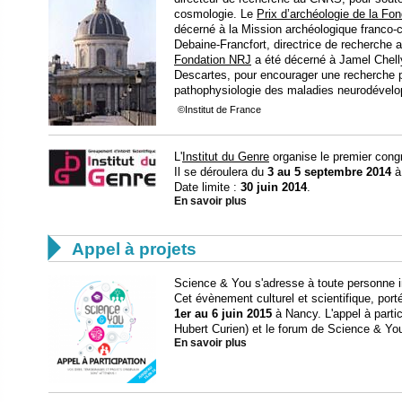
cosmologie. Le
Prix d’archéologie de la Fo
décerné à la Mission archéologique franco-c
Debaine-Francfort, directrice de recherch
Fondation NRJ
a été décerné à Jamel Chelly
Descartes, pour encourager une recherche pi
pathophysiologie des maladies neurodével
©Institut de France
L'
Institut du Genre
organise le premier cong
Il se déroulera du
3 au 5 septembre 2014
à 
Date limite :
30 juin 2014
.
En savoir plus

Appel à projets
Science & You s'adresse à toute personne i
Cet évènement culturel et scientifique, porté
1er au 6 juin 2015
à Nancy. L'appel à parti
Hubert Curien) et le forum de Science & You
En savoir plus