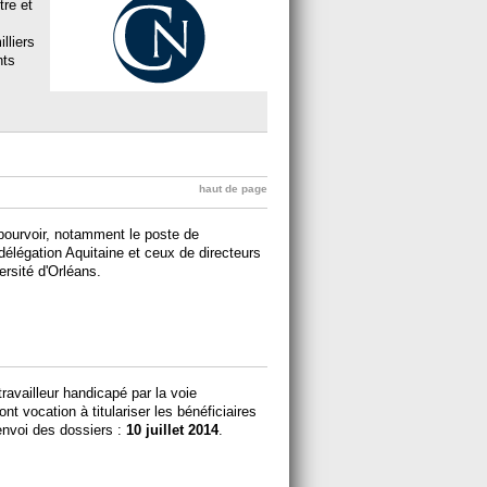
tre et
lliers
nts
haut de page
pourvoir, notamment le poste de
élégation Aquitaine et ceux de directeurs
ersité d'Orléans.
ravailleur handicapé par la voie
t vocation à titulariser les bénéficiaires
'envoi des dossiers :
10 juillet 2014
.