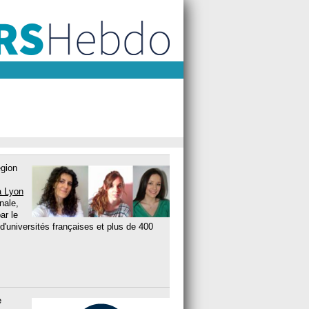
égion
à Lyon
nale,
ar le
'universités françaises et plus de 400
e