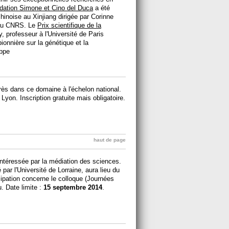
ndation Simone et Cino del Duca
a été
hinoise au Xinjiang dirigée par Corinne
e au CNRS. Le
Prix scientifique de la
, professeur à l'Université de Paris
onnière sur la génétique et la
oppe
rès dans ce domaine à l'échelon national.
Lyon. Inscription gratuite mais obligatoire.
haut de page
ntéressée par la médiation des sciences.
 par l'Université de Lorraine, aura lieu du
cipation concerne le colloque (Journées
. Date limite :
15 septembre 2014
.