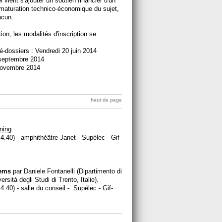
 vient s'ajouter un soutien financier d'un
aturation technico-économique du sujet,
acun.
ion, les modalités d'inscription se
ré-dossiers : Vendredi 20 juin 2014
9 septembre 2014
 novembre 2014
haut de page
ning
.40) - amphithéâtre Janet - Supélec - Gif-
tems
par Daniele Fontanelli (Dipartimento di
rsità degli Studi di Trento, Italie).
.40) - salle du conseil - Supélec - Gif-