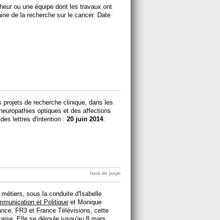
heur ou une équipe dont les travaux ont
ne de la recherche sur le cancer. Date
 projets de recherche clinique, dans les
neuropathies optiques et des affections
des lettres d'intention :
20 juin 2014
.
haut de page
métiers, sous la conduite d'Isabelle
mmunication et Politique
et Monique
nce, FR3 et France Télévisions, cette
çaise. Elle se déroule jusqu'au 8 mars