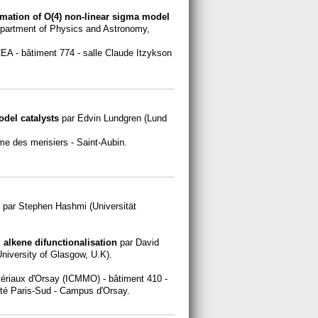
mation of O(4) non-linear sigma model
epartment of Physics and Astronomy,
CEA - bâtiment 774 - salle Claude Itzykson
odel catalysts
par Edvin Lundgren (Lund
e des merisiers - Saint-Aubin.
par Stephen Hashmi (Universität
 alkene difunctionalisation
par David
niversity of Glasgow, U.K).
atériaux d'Orsay (ICMMO) - bâtiment 410 -
ité Paris-Sud - Campus d'Orsay.