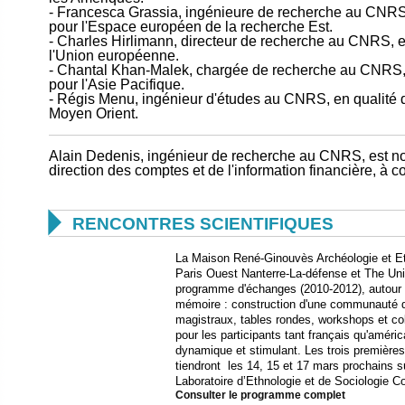
- Francesca Grassia, ingénieure de recherche au CNRS, 
pour l'Espace européen de la recherche Est.
- Charles Hirlimann, directeur de recherche au CNRS, en
l'Union européenne.
- Chantal Khan-Malek, chargée de recherche au CNRS, e
pour l'Asie Pacifique.
- Régis Menu, ingénieur d'études au CNRS, en qualité de
Moyen Orient.
Alain Dedenis, ingénieur de recherche au CNRS, est no
direction des comptes et de l'information financière, à

RENCONTRES SCIENTIFIQUES
La Maison René-Ginouvès Archéologie et Et
Paris Ouest Nanterre-La-défense et The Uni
programme d'échanges (2010-2012), autour d
mémoire : construction d'une communauté 
magistraux, tables rondes, workshops et col
pour les participants tant français qu'améri
dynamique et stimulant. Les trois première
tiendront les 14, 15 et 17 mars prochains s
Laboratoire d’Ethnologie et de Sociologie
Consulter le programme complet