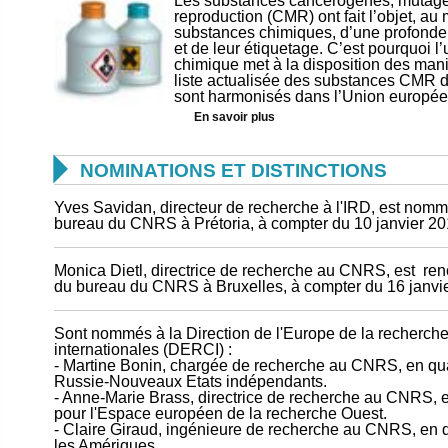
Les substances cancérogènes, mutagèn
reproduction (CMR) ont fait l’objet, au 
substances chimiques, d’une profonde re
et de leur étiquetage. C’est pourquoi l
chimique met à la disposition des mani
liste actualisée des substances CMR don
sont harmonisés dans l’Union europé
En savoir plus

NOMINATIONS ET DISTINCTIONS
Yves Savidan, directeur de recherche à l'IRD, est nomm
bureau du CNRS à Prétoria, à compter du 10 janvier 20
Monica Dietl, directrice de recherche au CNRS, est ren
du bureau du CNRS à Bruxelles, à compter du 16 janvie
Sont nommés à la Direction de l'Europe de la recherche
internationales (DERCI) :
- Martine Bonin, chargée de recherche au CNRS, en quali
Russie-Nouveaux Etats indépendants.
- Anne-Marie Brass, directrice de recherche au CNRS, en
pour l'Espace européen de la recherche Ouest.
- Claire Giraud, ingénieure de recherche au CNRS, en qu
les Amériques.