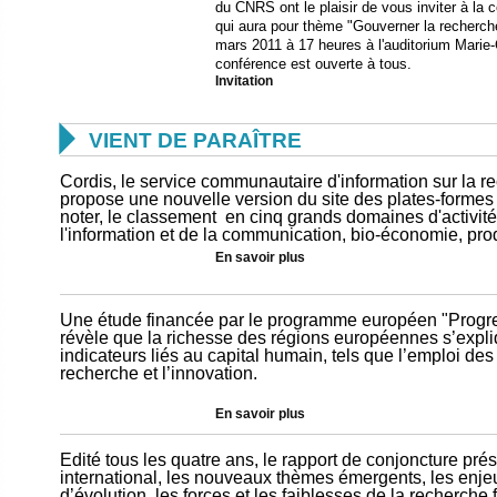
du CNRS ont le plaisir de vous inviter à l
qui aura pour thème "Gouverner la recherche
mars 2011 à 17 heures à l'auditorium Marie
conférence est ouverte à tous.
Invitation

VIENT DE PARAÎTRE
Cordis, le service communautaire d'information sur la 
propose une nouvelle version du site des plates-forme
noter, le classement en cinq grands domaines d'activité
l'information et de la communication, bio-économie, prod
En savoir plus
Une étude financée par le programme européen "Progress"
révèle que la richesse des régions européennes s’expli
indicateurs liés au capital humain, tels que l’emploi des
recherche et l’innovation.
En savoir plus
Edité tous les quatre ans, le rapport de conjoncture pré
international, les nouveaux thèmes émergents, les enjeu
d’évolution, les forces et les faiblesses de la recherche