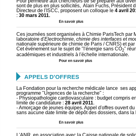
Pour permettre aux chercheurs de se préparer aux divers
sont de plus en plus sollicités, Alain Fuchs, Présiden
Directeur de l'ISCC, proposent un colloque le
4 avril 20
:
30 mars 2011.
En savoir plus
Ces journées sont organisées à Chimie ParisTech par Mi
laboratoire d'
Electrochimie, chimie des interfaces et mod
nationale supérieure de chimie de Paris / CNRS) et par
Cet événement sur le sujet de "l'énergie sans CO
" réu
2
académiques et industriels à l'échelle internationale.
Pour en savoir plus

APPELS D'OFFRES
La Fondation pour la recherche médicale lance ses appe
programme "Urgences de la recherche" :
- Physiopathologie cardiovasculaire : budget compris ent
limite de candidature :
28 avril 2011
.
- Amorçage de jeunes équipes. Appel d'offres ouvert du
sans aucune date limite de dépôt des dossiers, dans la 
En savoir plus
L'ANR, en association avec la Caisse nationale de soli