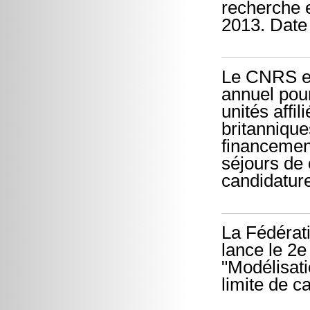
recherche e
2013. Date 
Le CNRS et 
annuel pou
unités affi
britannique
financement
séjours de
candidatur
La Fédérati
lance le 2
"Modélisati
limite de c