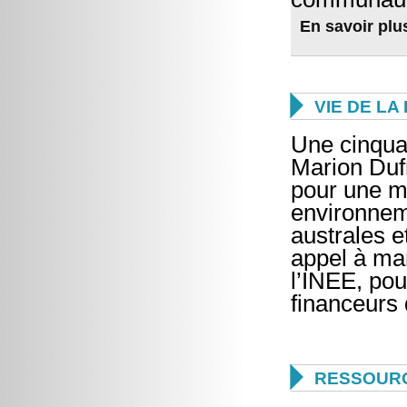
En savoir plu

VIE DE L
Une cinquan
Marion Dufr
pour une m
environnem
australes e
appel à man
l’INEE, pou
financeurs 

RESSOUR