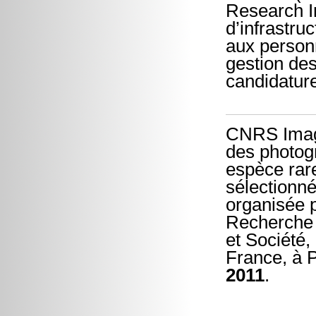
Research I
d’infrastru
aux personn
gestion des
candidatur
CNRS Image
des photogr
espèce rar
sélectionn
organisée 
Recherche 
et Société,
France, à P
2011
.