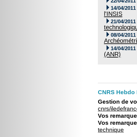

22/04/2011

14/04/2011
l'INSIS

21/04/2011
technologiq

08/04/2011
Archéométr

14/04/2011
(ANR)
CNRS Hebdo I
Gestion de vo
cnrs/iledefra
Vos remarques
Vos remarques
technique