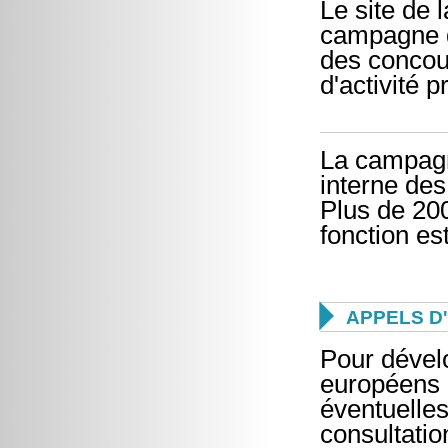
Le site de 
campagne d
des concour
d'activité p
La campagn
interne de
Plus de 200
fonction es

APPELS D
Pour dével
européens 
éventuelle
consultatio