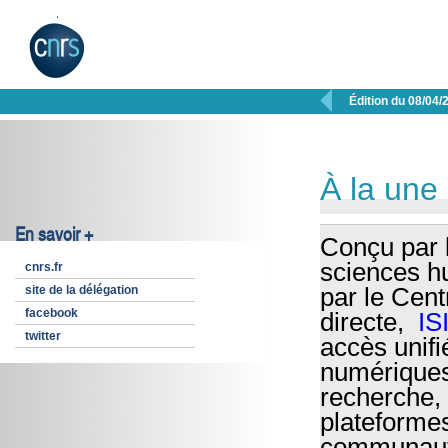

Édition du 08/04/
À la une
En savoir +
Conçu par 
sciences h
cnrs.fr
site de la délégation
par le Cent
facebook
directe,
I
twitter
accès unifi
numériques,
recherche, 
plateformes
communauté 