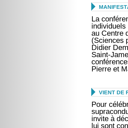

MANIFEST
La conféren
individuel
au Centre 
(Sciences p
Didier Dem
Saint-James
conférence
Pierre et M

VIENT DE 
Pour célébr
supraconduc
invite à dé
lui sont co