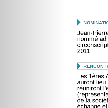

NOMINATI
Jean-Pierr
nommé adjo
circonscri
2011.

RENCONTR
Les 1ères A
auront lieu
réuniront l
(représenta
de la sociét
échange et