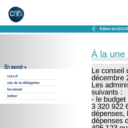

Édition du 02/12/
À la une
En savoir +
Le conseil 
décembre 
cnrs.fr
site de la délégation
Les adminis
facebook
suivants :
twitter
- le budget
3 320 922 6
dépenses, h
dépenses de
406 123 eu