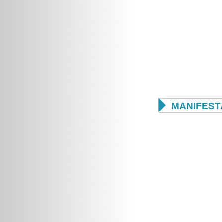

MANIFEST