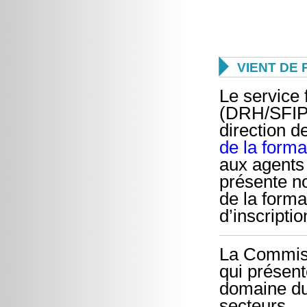

VIENT DE 
Le service 
(DRH/SFIP) 
direction 
de la form
aux agents 
présente no
de la form
d’inscripti
La Commiss
qui présent
domaine du
secteurs.