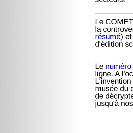
Le COMETS 
la controve
résumé
) e
d'édition sc
Le
numéro
ligne. A l'o
L'inventio
musée du q
de décrypte
jusqu'à nos