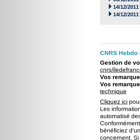

14/12/2011

14/12/2011
CNRS Hebdo I
Gestion de vo
cnrs/iledefra
Vos remarques
Vos remarques
technique
Cliquez ici
pour
Les information
automatisé dest
Conformément à 
bénéficiez d'un
concernent. Si