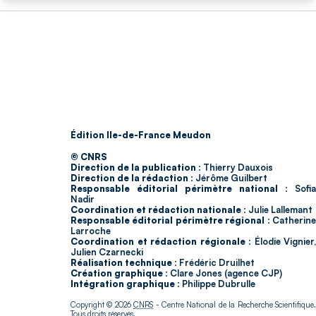
Édition Ile-de-France Meudon
© CNRS
Direction de la publication :
Thierry Dauxois
Direction de la rédaction :
Jérôme Guilbert
Responsable éditorial périmètre national :
Sofia
Nadir
Coordination et rédaction nationale :
Julie Lallemant
Responsable éditorial périmètre régional :
Catherin
Larroche
Coordination et rédaction régionale :
Élodie Vignier,
Julien Czarnecki
Réalisation technique :
Frédéric Druilhet
Création graphique :
Clare Jones (agence CJP)
Intégration graphique :
Philippe Dubrulle
Copyright © 2026
CNRS
- Centre National de la Recherche Scientifique
Tous droits réservés.