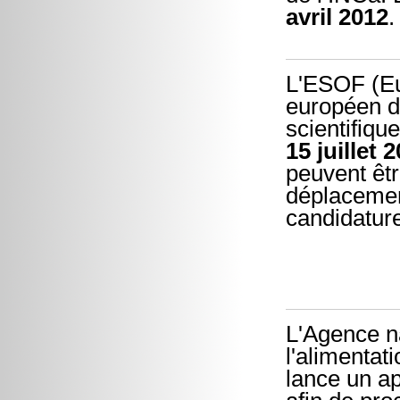
avril 2012
.
L'ESOF (Eu
européen de
scientifiqu
15 juillet 
peuvent êtr
déplacemen
candidatur
L'Agence na
l'alimentat
lance un ap