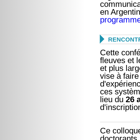
communicat
en Argentin
programm

RENCONTR
Cette confé
fleuves et 
et plus lar
vise à fair
d'expérienc
ces système
lieu du
26 
d'inscriptio
Ce colloque
doctorants,