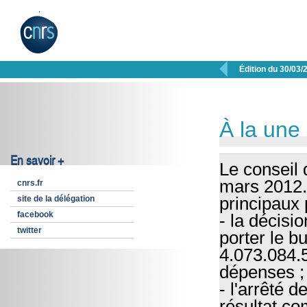

Édition du 30/03/
À la une
En savoir +
Le conseil 
mars 2012.
cnrs.fr
site de la délégation
principaux 
facebook
- la décisi
twitter
porter le b
4.073.084.5
dépenses ;
- l'arrêté 
résultat co