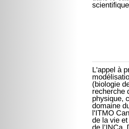
scientifiqu
L'appel à p
modélisati
(biologie d
recherche d
physique, c
domaine du 
l'ITMO Canc
de la vie e
de l’INCa. 