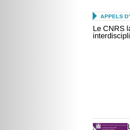

APPELS D
Le CNRS la
interdiscipl