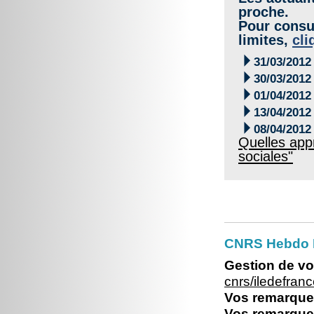
proche.
Pour consul
limites,
cli

31/03/2012

30/03/2012

01/04/2012

13/04/2012

08/04/2012
Quelles app
sociales"
CNRS Hebdo I
Gestion de vo
cnrs/iledefra
Vos remarques
Vos remarques