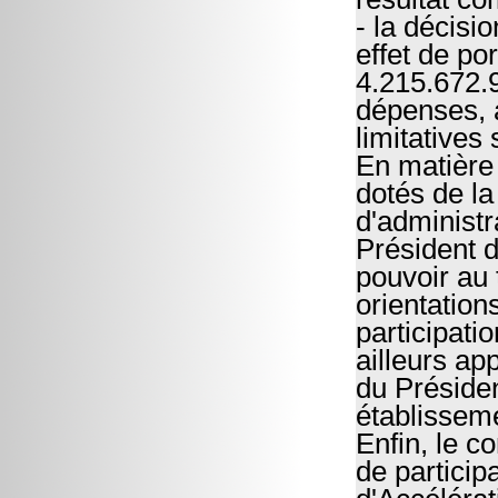
- la décisi
effet de p
4.215.672.9
dépenses, 
limitatives
En matière
dotés de la
d'administr
Président 
pouvoir au 
orientation
participati
ailleurs ap
du Présiden
établisseme
Enfin, le c
de particip