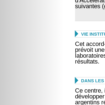
d'Accéléra
suivantes 

VIE INSTI
Cet accord-
prévoit une
laboratoir
résultats.

DANS LES 
Ce centre, 
développer l
argentins r