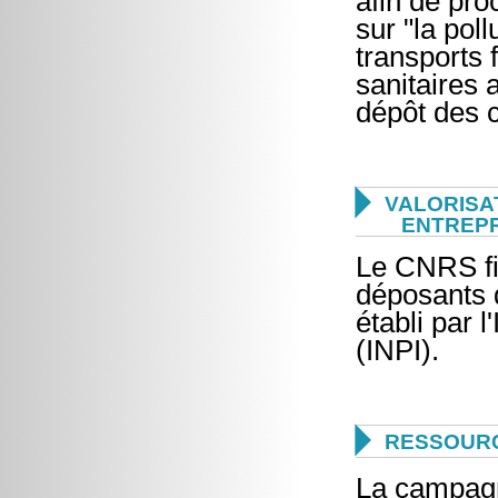
afin de pro
sur "la pol
transports 
sanitaires 
dépôt des 

VALORISA
ENTREP
Le CNRS fi
déposants 
établi par l
(INPI).

RESSOURC
La campagn