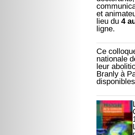
communicant
et animateu
lieu du
4 a
ligne.
Ce colloque
nationale d
leur abolit
Branly à Pa
disponibles