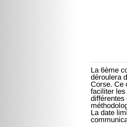
La 6ème co
déroulera 
Corse. Ce c
faciliter l
différentes
méthodologi
La date lim
communicat