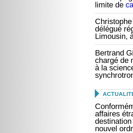
limite de
ca
Christophe
délégué rég
Limousin, à
Bertrand G
chargé de 
à la scien
synchrotro

ACTUALIT
Conforméme
affaires ét
destination
nouvel ord