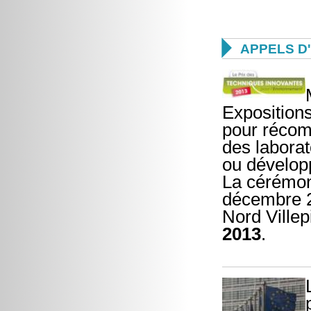

APPELS D
Exposition
pour récom
des laborat
ou dévelop
La cérémoni
décembre 2
Nord Villep
2013
.