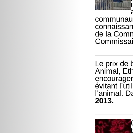
communauta
connaissanc
de la Comm
Commissair
Le prix de 
Animal, Et
encourager 
évitant l’u
l’animal. D
2013.