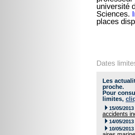
université
Sciences.
places disp
Dates limite
Les actuali
proche.
Pour consul
limites,
cli

15/05/2013
accidents ind

14/05/2013

10/05/2013
aires marin