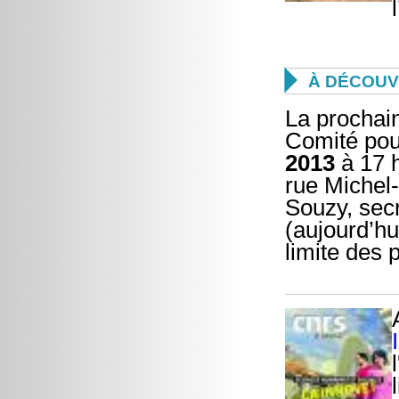

À DÉCOUV
La prochai
Comité pour
2013
à 17 
rue Michel-
Souzy, sec
(aujourd’hu
limite des 