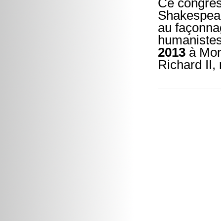
Ce congrès
Shakespeare
au façonnag
humanistes
2013
à Mont
Richard II