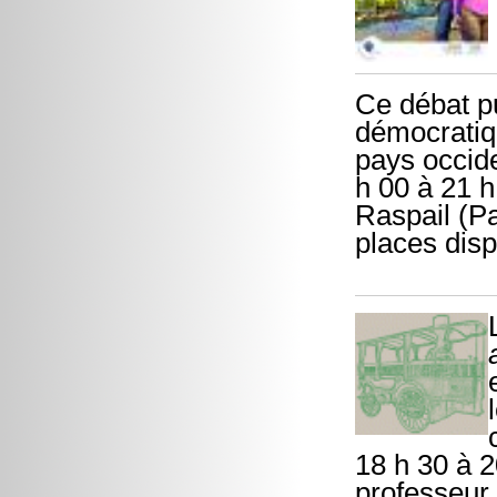
Ce débat pu
démocratiqu
pays occide
h 00 à 21 
Raspail (Pa
places dis
18 h 30 à 
professeur 