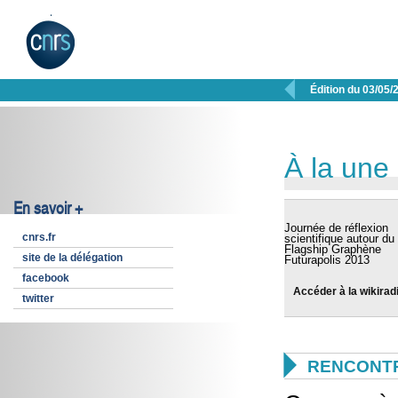

Édition du 03/05/
À la une
En savoir +
Journée de réflexion
cnrs.fr
scientifique autour du
Flagship Graphène
site de la délégation
Futurapolis 2013
facebook
Accéder à la wikirad
twitter

RENCONTR