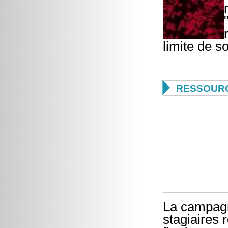
limite de s

RESSOURC
La campagn
stagiaires 