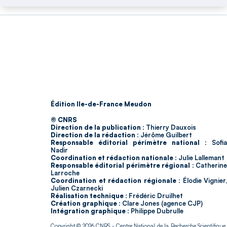
Édition Ile-de-France Meudon
© CNRS
Direction de la publication :
Thierry Dauxois
Direction de la rédaction :
Jérôme Guilbert
Responsable éditorial périmètre national :
Sofia
Nadir
Coordination et rédaction nationale :
Julie Lallemant
Responsable éditorial périmètre régional :
Catherin
Larroche
Coordination et rédaction régionale :
Élodie Vignier,
Julien Czarnecki
Réalisation technique :
Frédéric Druilhet
Création graphique :
Clare Jones (agence CJP)
Intégration graphique :
Philippe Dubrulle
Copyright © 2026
CNRS
- Centre National de la Recherche Scientifique