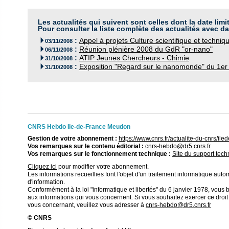
Les actualités qui suivent sont celles dont la date limi
Pour consulter la liste complète des actualités avec da
:
Appel à projets Culture scientifique et techni

03/11/2008
:
Réunion plénière 2008 du GdR "or-nano"

06/11/2008
:
ATIP Jeunes Chercheurs - Chimie

31/10/2008
:
Exposition "Regard sur le nanomonde" du 1er

31/10/2008
CNRS Hebdo Ile-de-France Meudon
Gestion de votre abonnement :
https://www.cnrs.fr/actualite-du-cnrs/
Vos remarques sur le contenu éditorial :
cnrs-hebdo@dr5.cnrs.fr
Vos remarques sur le fonctionnement technique :
Site du support tec
Cliquez ici
pour modifier votre abonnement.
Les informations recueillies font l'objet d'un traitement informatique autom
d'information.
Conformément à la loi "informatique et libertés" du 6 janvier 1978, vous bé
aux informations qui vous concernent. Si vous souhaitez exercer ce droi
vous concernant, veuillez vous adresser à
cnrs-hebdo@dr5.cnrs.fr
© CNRS