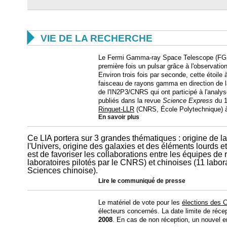

VIE DE LA RECHERCHE
Le Fermi Gamma-ray Space Telescope (FGST
première fois un pulsar grâce à l'observat
Environ trois fois par seconde, cette étoil
faisceau de rayons gamma en direction de l
de l'IN2P3/CNRS qui ont participé à l'analyse
publiés dans la revue
Science Express
du 1
Ringuet-LLR
(CNRS, École Polytechnique) à 
En savoir plus
Ce LIA portera sur 3 grandes thématiques : origine de la
l'Univers, origine des galaxies et des éléments lourds et
est de favoriser les collaborations entre les équipes de
laboratoires pilotés par le CNRS) et chinoises (11 labor
Sciences chinoise).
Lire le
communiqué de presse
Le matériel de vote pour les
élections des
électeurs concernés. La date limite de réce
2008
. En cas de non réception, un nouvel e