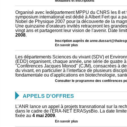
Modalités et inscriptions
Organisé avec ledépartement MPPU du CNRS les 8 et 
symposium international est dédié à Albert Fert qui a p
Nobel de Physique 2007 pour la découverte de la magn
Une quinzaine d'orateurs invités retraceront les grande
vingt ans et partageront leur vision de l'avenir. Date limit
2008
.
Inscription auprès de
anne.dussart@thalesg
En savoir plus
Les départements Sciences du vivant (SDV) et Enviro
(EDD) organisent, chaque année, une série de quatre 
"Conférences Jacques Monod" (CJM), consacrées à de
du vivant, en particulier à l'interface de plusieurs discipl
fondamentale ou d'applications en biotechnologie, santé
Consulter le
programme
des conférences po

APPELS D'OFFRES
L’ANR lance un appel à projets transnational sur la re
dans le cadre de l'ERA-NET ERASysBio. La date limite
fixée au
4 mai 2009
.
En savoir plus