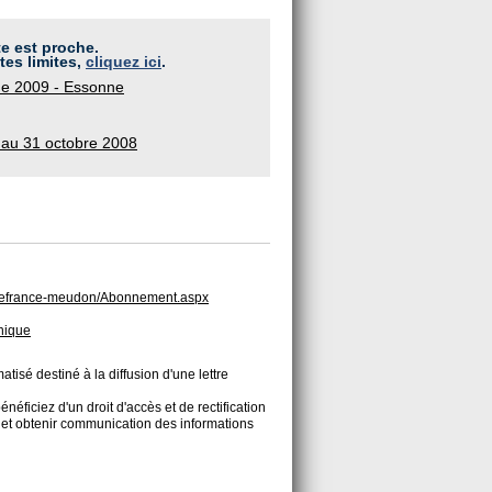
te est proche.
tes limites,
cliquez ici
.
que 2009 - Essonne
 au 31 octobre 2008
iledefrance-meudon/Abonnement.aspx
hnique
atisé destiné à la diffusion d'une lettre
néficiez d'un droit d'accès et de rectification
t et obtenir communication des informations