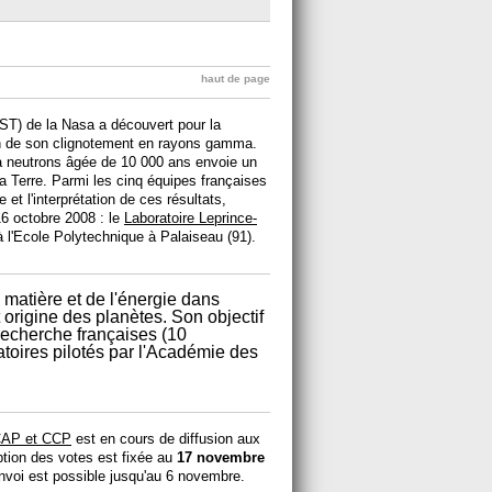
haut de page
) de la Nasa a découvert pour la
ion de son clignotement en rayons gamma.
e à neutrons âgée de 10 000 ans envoie un
a Terre. Parmi les cinq équipes françaises
 et l'interprétation de ces résultats,
6 octobre 2008 : le
Laboratoire Leprince-
l'Ecole Polytechnique à Palaiseau (91).
 matière et de l'énergie dans
 origine des planètes. Son objectif
 recherche françaises (10
atoires pilotés par l'Académie des
 CAP et CCP
est en cours de diffusion aux
ption des votes est fixée au
17 novembre
nvoi est possible jusqu'au 6 novembre.