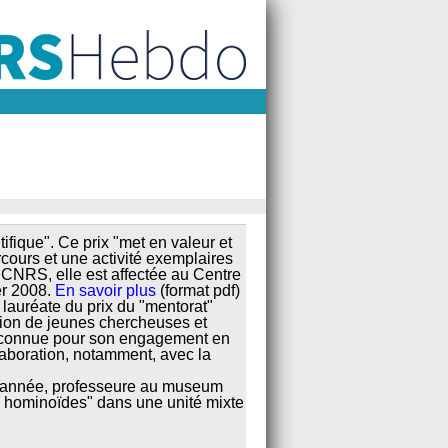
ifique". Ce prix "met en valeur et
ours et une activité exemplaires
 CNRS, elle est affectée au Centre
er 2008.
En savoir plus
(format pdf)
 lauréate du prix du "mentorat"
ion de jeunes chercheuses et
t connue pour son engagement en
laboration, notamment, avec la
 l’année, professeure au museum
des hominoïdes" dans une unité mixte