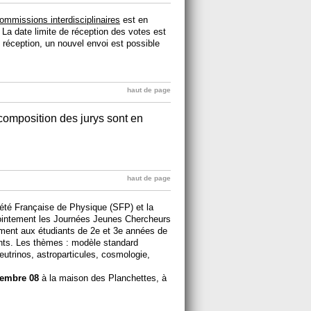
ommissions interdisciplinaires
est en
 La date limite de réception des votes est
 réception, un nouvel envoi est possible
haut de page
 composition des jurys sont en
haut de page
été Française de Physique (SFP) et la
ointement les Journées Jeunes Chercheurs
ement aux étudiants de 2e et 3e années de
ants. Les thèmes : modèle standard
eutrinos, astroparticules, cosmologie,
cembre 08
à la maison des Planchettes, à