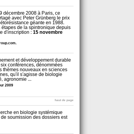
9 décembre 2008 à Paris, ce
artagé avec Peter Grünberg le prix
étorésistance géante en 1988.
s étapes de la spintronique depuis
e d'inscription :
15 novembre
roup.com
.
nnement et développement durable
à six conférences, dénommées
s thèmes nouveaux en sciences
ines, qu'il s'agisse de biologie
, agronomie ...
ur 2009
haut de page
cherche en biologie systémique
 de soumission des dossiers est