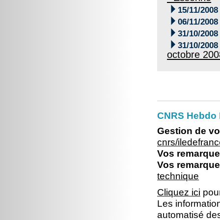

15/11/2008

06/11/2008

31/10/2008

31/10/2008
octobre 200
CNRS Hebdo I
Gestion de vo
cnrs/iledefra
Vos remarques
Vos remarques
technique
Cliquez ici
pour
Les information
automatisé dest