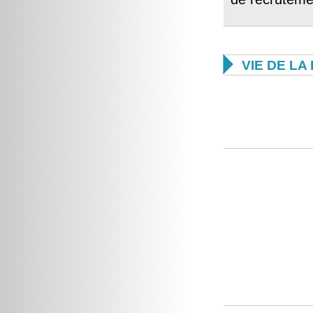

VIE DE L