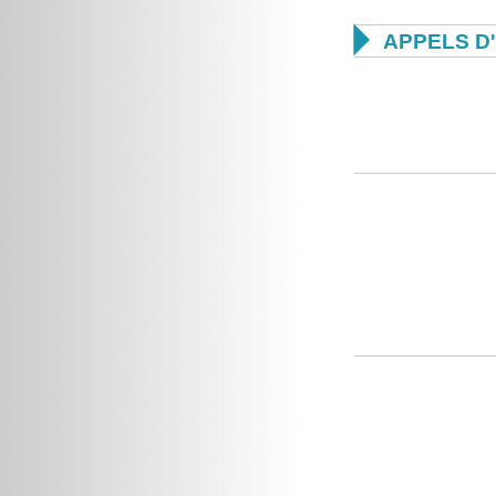

APPELS D