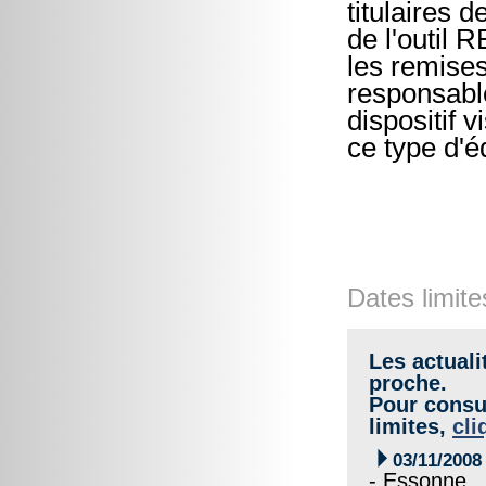
titulaires d
de l'outil
les remises
responsable
dispositif v
ce type d'é
Dates limite
Les actuali
proche.
Pour consul
limites,
cli

03/11/2008
- Essonne