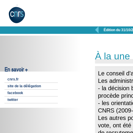

Édition du 31/10/
À la une
En savoir +
Le conseil d’
cnrs.fr
Les administr
site de la délégation
- la décision
facebook
procède prin
twitter
- les orienta
CNRS (2009-
Les autres p
vote, ont ét
de recruteme