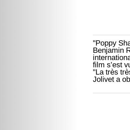
"Poppy Sha
Benjamin Ro
internatio
film s’est 
"La très tr
Jolivet a ob