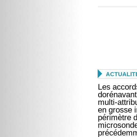

ACTUALIT
Les accord
dorénavant
multi-attri
en grosse i
périmètre 
microsonde
précédemme