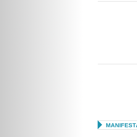

MANIFEST