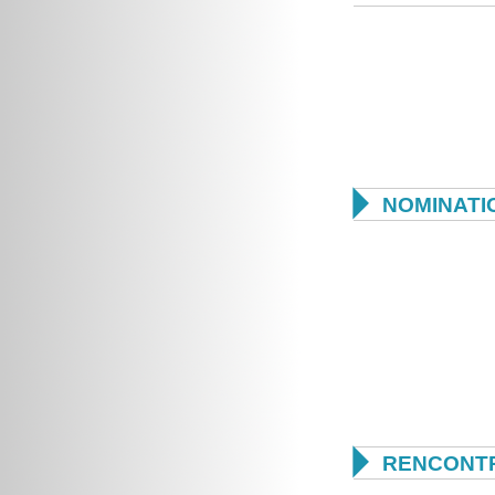

NOMINATI

RENCONTR