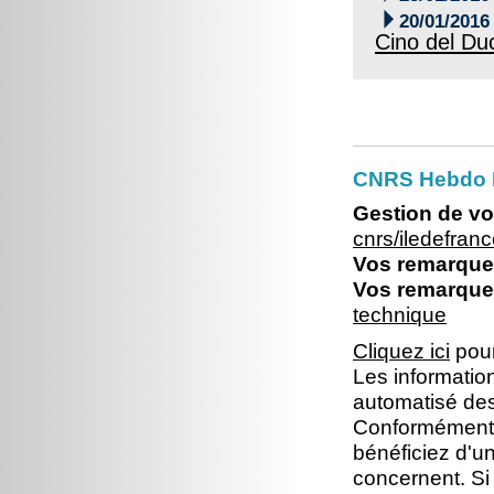

20/01/2016
Cino del Du
CNRS Hebdo I
Gestion de vo
cnrs/iledefra
Vos remarques
Vos remarques
technique
Cliquez ici
pour
Les information
automatisé dest
Conformément à 
bénéficiez d'un
concernent. Si