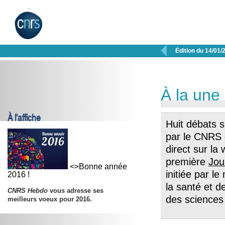

Édition du 14/01/
À la une
À l'affiche
Huit débats s
par le CNRS e
direct sur la
première
Jou
<>Bonne année
initiée par le
2016 !
la santé et 
CNRS Hebdo
vous adresse ses
des sciences 
meilleurs voeux pour 2016.