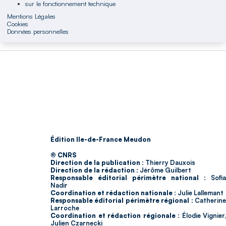
sur le fonctionnement technique
Mentions Légales
Cookies
Données personnelles
Édition Ile-de-France Meudon
© CNRS
Direction de la publication :
Thierry Dauxois
Direction de la rédaction :
Jérôme Guilbert
Responsable éditorial périmètre national :
Sofia
Nadir
Coordination et rédaction nationale :
Julie Lallemant
Responsable éditorial périmètre régional :
Catherin
Larroche
Coordination et rédaction régionale :
Élodie Vignier,
Julien Czarnecki