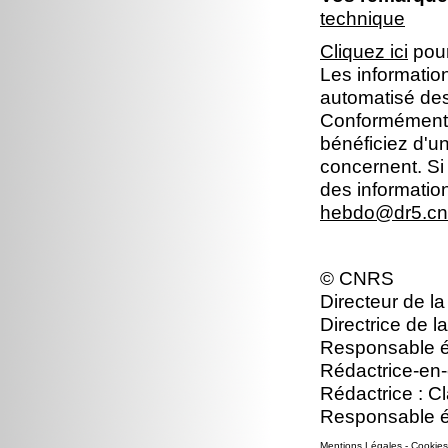
technique
Cliquez ici
pour
Les information
automatisé dest
Conformément à 
bénéficiez d'un
concernent. Si
des informatio
hebdo@dr5.cnr
© CNRS
Directeur de la
Directrice de l
Responsable édi
Rédactrice-en-
Rédactrice : C
Responsable é
Mentions Légales
-
Cookies