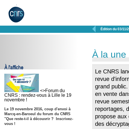

Édition du 03/11/
À la une
À l'affiche
Le CNRS la
revue d'infor
grand public
<>Forum du
en vente dans 
CNRS : rendez-vous à Lille le 19
novembre !
revue semest
reportages, d
Le
19 novembre 2016
, coup d'envoi à
Marcq-en-Baroeul du forum du CNRS
propose aux 
"Que reste-t-il à découvrir ? Inscrivez-
des décryptag
vous !