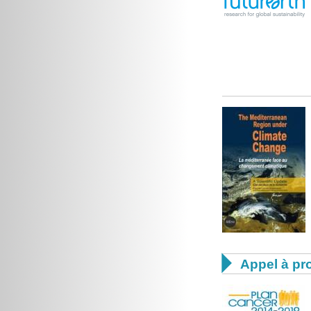

Appel à pro