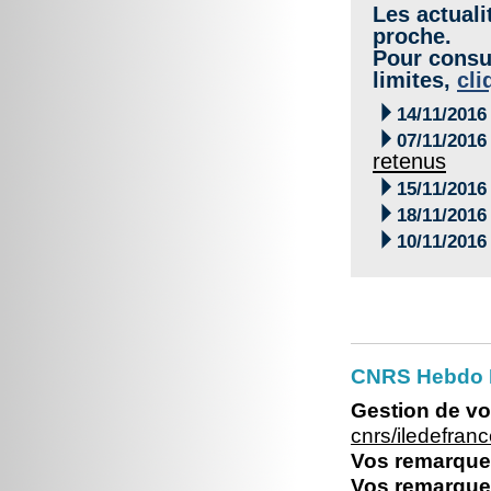
Les actuali
proche.
Pour consul
limites,
cli

14/11/2016

07/11/2016
retenus

15/11/2016

18/11/2016

10/11/2016
CNRS Hebdo I
Gestion de vo
cnrs/iledefra
Vos remarques
Vos remarques