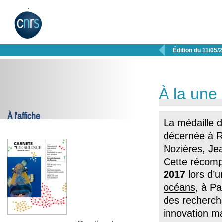

Édition du 11/05/
À la une
À l'affiche
La médaille 
décernée à R
Nozières, Je
Cette récomp
2017
lors d’
océans
, à P
des recherche
innovation m