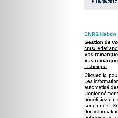

15/05/2017
CNRS Hebdo I
Gestion de vo
cnrs/iledefra
Vos remarques
Vos remarques
technique
Cliquez ici
pour
Les information
automatisé dest
Conformément à 
bénéficiez d'un
concernent. Si
des informatio
hebdo@dr5.cnr