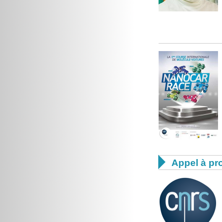

Appel à pro