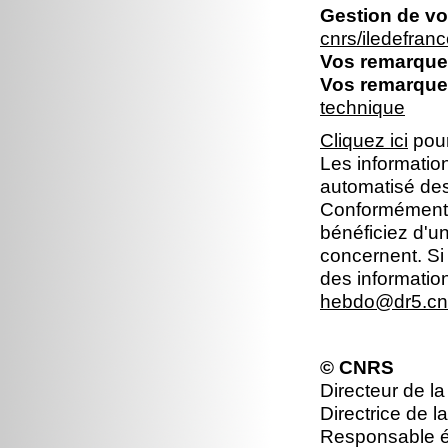
Gestion de vo
cnrs/iledefra
Vos remarques
Vos remarques
technique
Cliquez ici
pour
Les information
automatisé dest
Conformément à 
bénéficiez d'un
concernent. Si
des informatio
hebdo@dr5.cnr
© CNRS
Directeur de l
Directrice de l
Responsable éd