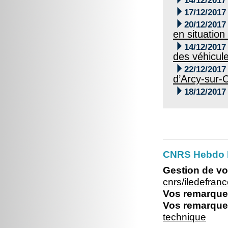
14/12/2017

17/12/2017

20/12/2017
en situation

14/12/2017
des véhicul

22/12/2017
d’Arcy-sur-

18/12/2017
CNRS Hebdo I
Gestion de vo
cnrs/iledefra
Vos remarques
Vos remarques
technique