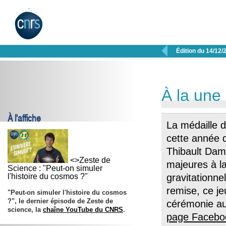

Édition du 14/12/
À la une
À l'affiche
La médaille
cette année d
Thibault Damo
<>Zeste de
majeures à l
Science : "Peut-on simuler
l'histoire du cosmos ?"
gravitationnel
remise, ce j
"Peut-on simuler l'histoire du cosmos
?", le dernier épisode de Zeste de
cérémonie au
science, la
chaîne YouTube du CNRS
.
page Faceb