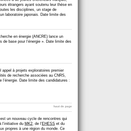
urs étrangers ayant soutenu leur thèse en
toutes les disciplines, un stage de
n laboratoire japonais. Date limite des
recherche en énergie (ANCRE) lance un
es de base pour l’énergie ». Date limite des
appel à projets exploratoires premier
nités de recherche associées au CNRS,
 l’énergie. Date limite des candidatures :
haut de page
est un nouveau cycle de rencontres qui
l’initiative du
MK2
, de l’
EHESS
et du
eux propres à une région du monde. Ce