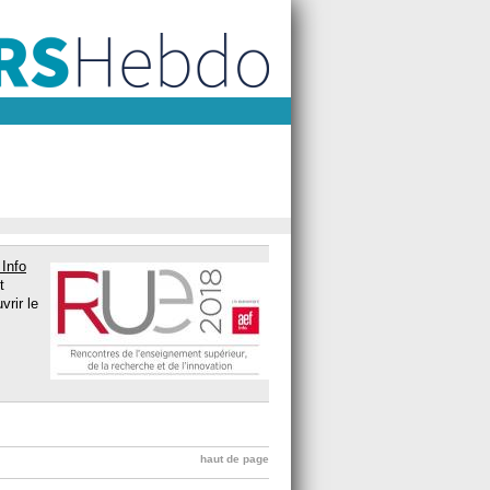
Info
t
vrir le
haut de page