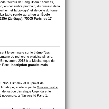
ronde "Autour de Canguilhem : sources,
tion, en décembre prochain, du numéro de la
uilhem et la biologie" et de celle du tome
.
La table ronde aura lieu à l'École
235A (2e étage), 75005 Paris, de 17
isent le séminaire sur le thème "Les
omaine de recherche pluridisciplinaire,
26 novembre 2018 à la Médiathèque de
le-Pont.
Inscription gratuite mais
CNRS Climalex et du projet de
limatique, soutenu par la
Mission droit et
n de justice climatique Urgenda et le
3 novembre, à l'Université Paris 1.