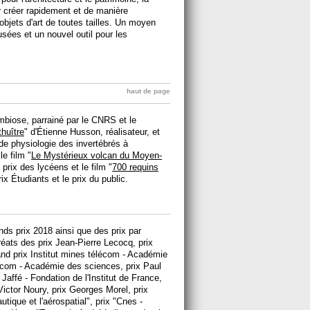
 créer rapidement et de manière
jets d'art de toutes tailles. Un moyen
usées et un nouvel outil pour les
haut de page
mbiose, parrainé par le CNRS et le
huître
" d'Étienne Husson, réalisateur, et
 de physiologie des invertébrés à
e film "
Le Mystérieux volcan du Moyen-
 prix des lycéens et le film "
700 requins
ix Étudiants et le prix du public.
ds prix 2018 ainsi que des prix par
ats des prix Jean-Pierre Lecocq, prix
rand prix Institut mines télécom - Académie
lécom - Académie des sciences, prix Paul
 Jaffé - Fondation de l'Institut de France,
ictor Noury, prix Georges Morel, prix
ique et l'aérospatial", prix "Cnes -