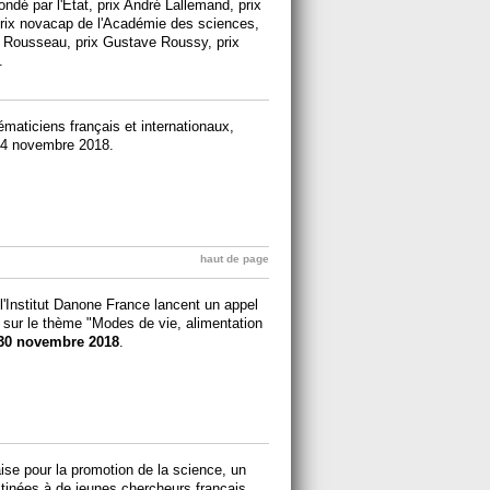
ondé par l'Etat, prix André Lallemand, prix
 prix novacap de l'Académie des sciences,
on Rousseau, prix Gustave Roussy, prix
.
ématiciens français et internationaux,
e 14 novembre 2018.
haut de page
l'Institut Danone France lancent un appel
n sur le thème "Modes de vie, alimentation
30 novembre 2018
.
se pour la promotion de la science, un
tinées à de jeunes chercheurs français,