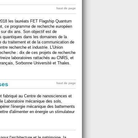
haut de page
2018 les lauréats FET Flagship Quantum
nt, ce programme de recherche européen
s sur dix ans. Son objectif est de
es quantiques dans les domaines de la
ue du traitement et de la communication de
entre recherche et industrie. L'Union
echerche : dix de ces projets de recherche
 treize laboratoires rattachés au CNRS, et
ançais, Sorbonne Université et Thales.
ises
haut de page
 fabriqué au Centre de nanosciences et
 le Laboratoire mécanique des sols,
cupérer l'énergie mécanique des battements
ettre d'alimenter en énergie un stimulateur
our l'architecture et le patrimoine, la