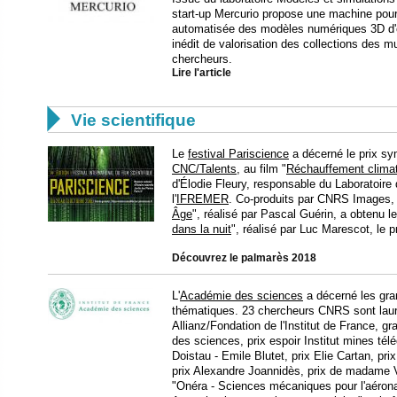
start-up Mercurio propose une machine pour
automatisée des modèles numériques 3D d'ob
inédit de valorisation des collections des m
chercheurs.
Lire l'article

Vie scientifique
Le
festival Pariscience
a décerné le prix sy
CNC/Talents
, au film "
Réchauffement climat
d'Élodie Fleury, responsable du Laboratoire
l'
IFREMER
. Co-produits par CNRS Images, l
Âge
", réalisé par Pascal Guérin, a obtenu le
dans la nuit
", réalisé par Luc Marescot, le pr
Découvrez le palmarès 2018
L'
Académie des sciences
a décerné les gran
thématiques. 23 chercheurs CNRS sont lauré
Allianz/Fondation de l'Institut de France, g
des sciences, prix espoir Institut mines té
Doistau - Emile Blutet, prix Elie Cartan, prix
prix Alexandre Joannidès, prix de madame V
"Onéra - Sciences mécaniques pour l'aéronaut