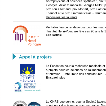
Astrophysique et sciences spatiales", prix f
Georges Millot et médaille Georges Millot,
prix Louis Armand, prix Mottart, prix Gast
Theurlot et le prix Grammaticakis - Neuman
Découvrez les lauréats
.
Véritable lieu de rendez-vous pour les math
l’Institut Henri-Poincaré fête ses 90 ans l
Lire l'article

Appel à projets
La Fondation pour la recherche médicale et 
à projets pour les sciences de l'alimentatio
et nutrition". Date limite des candidatures :
En savoir plus
Le CNRS coordonne, pour la Société japonai
appel pour des bourses postdoctorales. Des