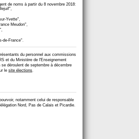
ent de noms à partir du 8 novembre 2018:
lejuif",
sur-Yvette",
-France Meudon",
",
s-de-France".
eprésentants du personnel aux commissions
RS et du Ministère de l'Enseignement
on se déroulent de septembre à décembre
ur le
site élections
.
ourvoir, notamment celui de responsable
 délégation Nord, Pas de Calais et Picardie.