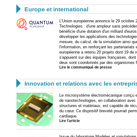

Europe et international
L'Union européenne annonce le 29 octobre 
Technologies : d'une ampleur sans précéde
bénéficie d'une dotation d'un milliard d'euro
développer les applications des technologi
mesure, du calcul, de la simulation ainsi q
l'information, en renforçant les partenariats 
européenne a retenu 20 projets dont 19 de r
s'appuient sur des équipes françaises, dont
deux sont coordonnés par des organismes fr
Lire le communiqué de presse

Innovation et relations avec les entrepr
Le microsystème électromécanique conçu et
de nanotechnologies, en collaboration avec
structures et matériaux, est capable de ré
du cœur. Ce dispositif breveté pourrait perm
cardiaque.
Lire l'article
Issue du laboratoire Modèles et simulations p