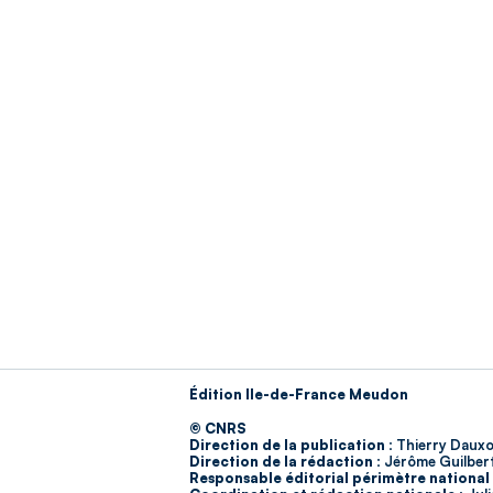
Édition Ile-de-France Meudon
© CNRS
Direction de la publication :
Thierry Dauxo
Direction de la rédaction :
Jérôme Guilber
Responsable éditorial périmètre national 