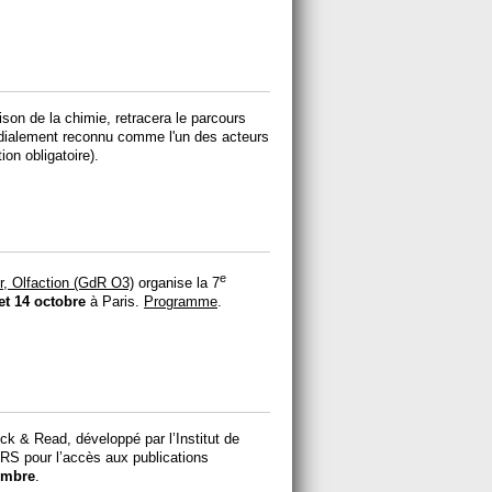
son de la chimie, retracera le parcours
ndialement reconnu comme l'un des acteurs
ion obligatoire).
e
, Olfaction​ (GdR O3)
organise la 7
et 14 octobre
à Paris.
Programme
.
ick & Read, développé par l’Institut de
NRS pour l’accès aux publications
embre
.