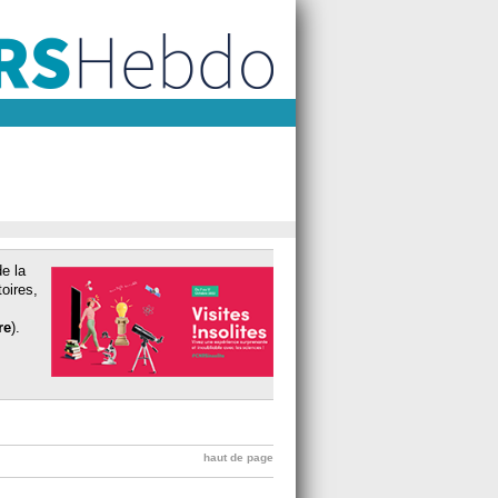
de la
oires,
re
).
haut de page