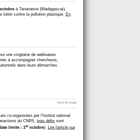
 octobre
à Tananarive (Madagascar),
r lutter contre la pollution plastique.
En
ose une vingtaine de webinaires
tinés à accompagner chercheurs,
tutionnels dans leurs démarches.
haut de page
s co-organisées par l’Institut national
nteractions du CNRS,
trois défis
sont
er
date limite : 1
octobre
).
Lire l'article sur