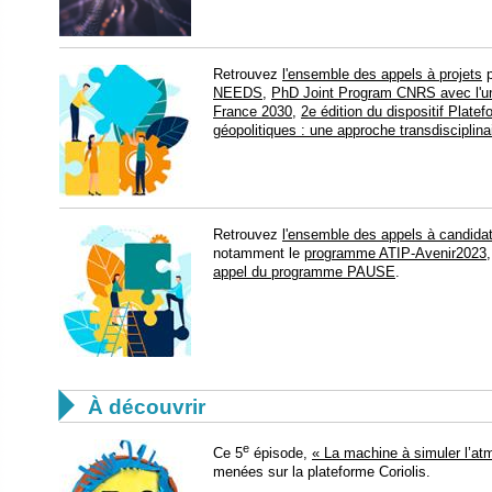
​​Retrouvez
l'ensemble des appels à projets
p
NEEDS
,
PhD Joint Program CNRS avec l'un
France 2030
,
2e édition du dispositif Plate
géopolitiques : une approche transdisciplina
Retrouvez
l'ensemble des appels à candida
notamment le
programme ATIP-Avenir2023
appel du programme PAUSE
.

À découvrir
e
Ce 5
épisode,
« La machine à simuler l’at
menées sur la plateforme Coriolis.