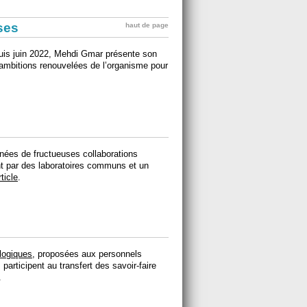
ises
haut de page
is juin 2022, Mehdi Gmar présente son
s ambitions renouvelées de l’organisme pour
nées de fructueuses collaborations
nt par des laboratoires communs et un
rticle
.
logiques
, proposées aux personnels
 participent au transfert des savoir-faire
.