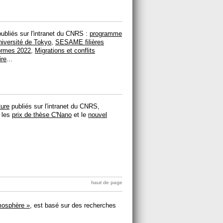
ubliés sur l'intranet du CNRS :
programme
iversité de Tokyo
,
SESAME filières
formes 2022
,
Migrations et conflits
ire
...
ture
publiés sur l'intranet du CNRS,
, les
prix de thèse C'Nano
et le
nouvel
haut de page
mosphère »
, est basé sur des recherches