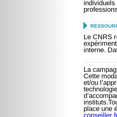
individuels
professions

RESSOUR
Le CNRS re
expérimenté
interne. Da
La campagn
Cette modal
et/ou l’ap
technologi
d’accompagn
instituts.T
place une é
conseiller 