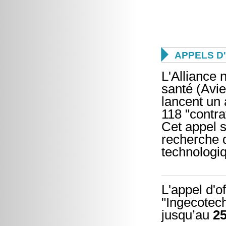

APPELS D
L'Alliance 
santé (Avie
lancent un 
118 "contra
Cet appel 
recherche d
technologiq
L'appel d'o
"Ingecotech
jusqu’au
25