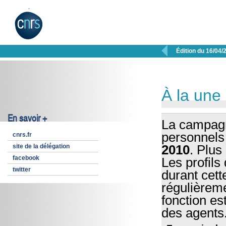

Édition du 16/04/
À la une
En savoir +
La campagn
personnels
cnrs.fr
site de la délégation
2010
. Plus
facebook
Les profils
twitter
durant cett
régulièreme
fonction es
des agents