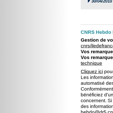

30/04/2010
CNRS Hebdo I
Gestion de vo
cnrs/iledefra
Vos remarques
Vos remarques
technique
Cliquez ici
pour
Les information
automatisé dest
Conformément à 
bénéficiez d'un
concernent. Si
des informatio
hebdo@dr5.cnr