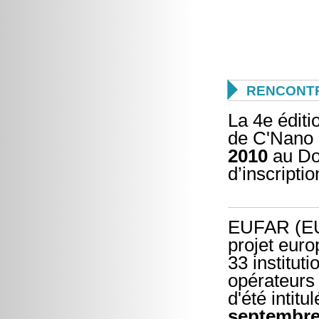

RENCONTR
La 4e éditio
de C'Nano 
2010
au Do
d’inscriptio
EUFAR (EUr
projet eur
33 institu
opérateurs 
d'été intit
septembre