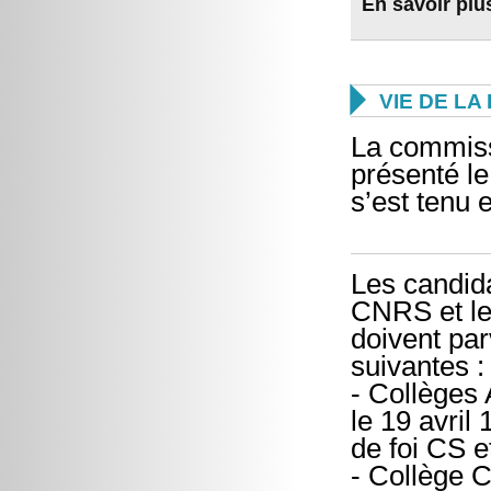
En savoir plu

VIE DE L
La commiss
présenté le
s’est tenu 
Les candid
CNRS et l
doivent par
suivantes :
- Collèges 
le 19 avril
de foi CS e
- Collège C