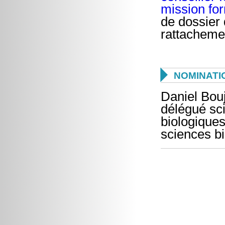
mission fo
de dossier 
rattacheme

NOMINATI
Daniel Bou
délégué sci
biologique
sciences bi