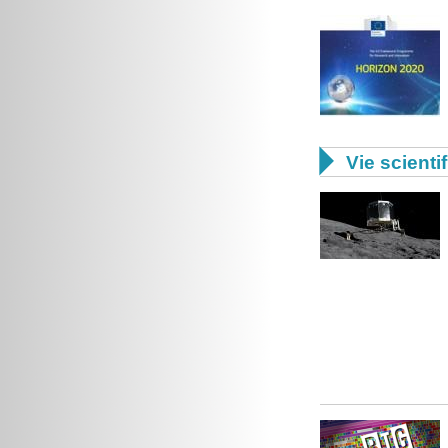

Vie scienti