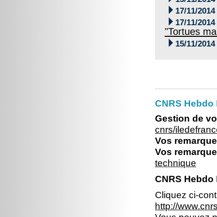

17/11/2014

17/11/2014
"Tortues ma

15/11/2014
CNRS Hebdo Il
Gestion de vo
cnrs/iledefran
Vos remarques
Vos remarques
technique
CNRS Hebdo Il
Cliquez ci-con
http://www.cn