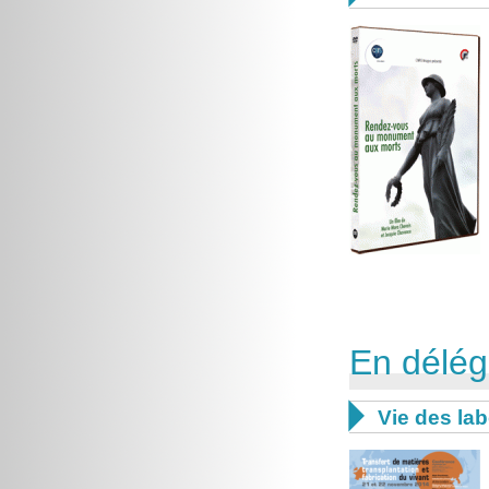
En déléga

Vie des lab