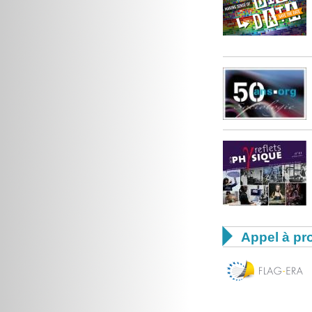

Appel à pro