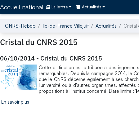
Accédez directement au contenu de la page
Accueil national
La lettre
Actualités
CNRS-Hebdo
Ile-de-France Villejuif
Actualités
Crista
Cristal du CNRS 2015
06/10/2014
-
Cristal du CNRS 2015
Cette distinction est attribuée à des ingénieurs
remarquables. Depuis la campagne 2014, le Crist
que le CNRS décerne également à ses chercheu
l'université ou à d'autres organismes, affectés
propositions à l’institut concerné. Date limite :
1
En savoir plus