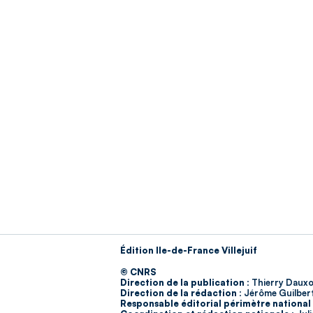
Édition Ile-de-France Villejuif
© CNRS
Direction de la publication :
Thierry Dauxo
Direction de la rédaction :
Jérôme Guilber
Responsable éditorial périmètre national 