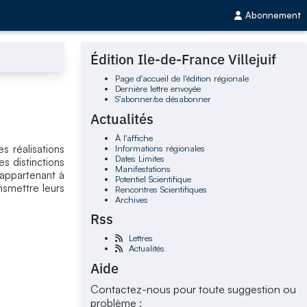
Abonnement
Édition Ile-de-France Villejuif
Page d'accueil de l'édition régionale
Dernière lettre envoyée
S'abonner/se désabonner
Actualités
À l'affiche
Informations régionales
es réalisations
Dates Limites
s distinctions
Manifestations
appartenant à
Potentiel Scientifique
nsmettre leurs
Rencontres Scientifiques
Archives
Rss
Lettres
Actualités
Aide
Contactez-nous pour toute suggestion ou
problème :