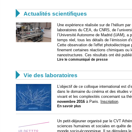

Actualités scientifiques
Une expérience réalisée sur de l’hélium par
laboratoires du CEA, du CNRS, de l’univers
l’Université Autonome de Madrid (UAM), a pe
temps réel, tous les détails de l’émission d
Cette observation de l'effet photoélectrique 
finement certaines réactions chimiques ou 
nanostructures. Ces résultats ont été publ
Lire le communiqué de presse

Vie des laboratoires
L’objectif de ce colloque international est 
dans le domaine du cinéma et des études visu
vivant et les complexités concernant sa théo
novembre 2016
à Paris.
Inscription
.
En savoir plus
Un petit-déjeuner organisé par le CVT Athé
sciences humaines et sociales en quête de
monde socio-économique. Il se déroulera l