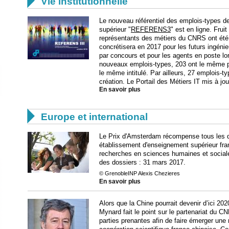

Vie institutionnelle
Le nouveau référentiel des emplois-types d
supérieur "
REFERENS3
" est en ligne. Fruit
représentants des métiers du CNRS ont été 
concrétisera en 2017 pour les futurs ingéni
par concours et pour les agents en poste lo
nouveaux emplois-types, 203 ont le même p
le même intitulé. Par ailleurs, 27 emplois-ty
création. Le Portail des Métiers IT mis à jo
En savoir plus

Europe et international
Le Prix d'Amsterdam récompense tous les d
établissement d'enseignement supérieur franç
recherches en sciences humaines et social
des dossiers : 31 mars 2017.
© GrenobleINP Alexis Chezieres
En savoir plus
Alors que la Chine pourrait devenir d’ici 20
Mynard fait le point sur le partenariat du CN
parties prenantes afin de faire émerger une