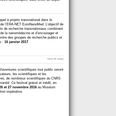
pel à projets transnational dans le
 de l’ERA-NET EuroNanoMed. L’objectif de
jets de recherche transnationaux combinant
de la nanomédecine et d’encourager et
 entre des groupes de recherche publics et
s :
16 janvier 2017
.
haut de page
'aventures scientifiques tout public seront
sateurs, les scientifiques et les
ires, de nombreux scientifiques du CNRS
manité. Ce festival gratuit et inédit, en
26 et 27 novembre 2016
au Muséum
ation impérative.