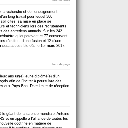
e la recherche et de l’enseignement
 d’un long travail pour lequel 300
sollicités, sa mise en place se
eurs et techniciens lors des recrutements
rs des entretiens annuels. Sur les 242
érimètre qu’auparavant et 77 conservent
pes résultent d’une fusion et 12 d’une
ur sera accessible dès le 1er mars 2017.
haut de page
eux ans un(e) jeune diplômé(e) d'un
ais afin de l'inciter à poursuivre des
es aux Pays-Bas. Date limite de réception
20 le géant de la science mondiale, Antoine
RS et en appelle à l’alliance de toutes les
 nouvelle doctrine en matière de