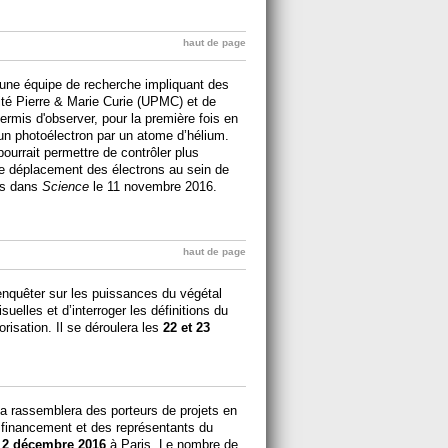
haut de page
 une équipe de recherche impliquant des
ité Pierre & Marie Curie (UPMC) et de
rmis d'observer, pour la première fois en
’un photoélectron par un atome d’hélium.
pourrait permettre de contrôler plus
le déplacement des électrons au sein de
iés dans
Science
le 11 novembre 2016.
haut de page
d’enquêter sur les puissances du végétal
elles et d’interroger les définitions du
risation. Il se déroulera les
22 et 23
na rassemblera des porteurs de projets en
 financement et des représentants du
e
2 décembre 2016
à Paris. Le nombre de