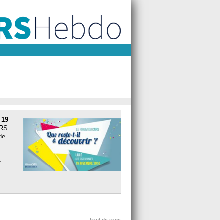
e
19
NRS
de
e
haut de page