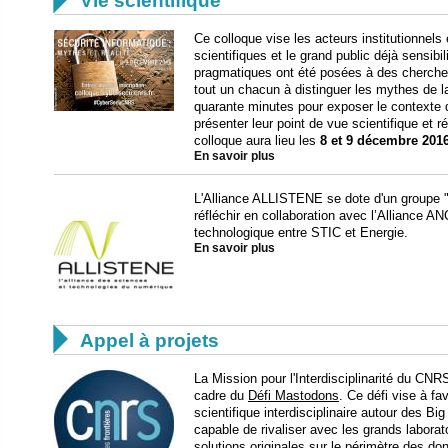
Vie scientifique
Ce colloque vise les acteurs institutionnels
scientifiques et le grand public déjà sensib
pragmatiques ont été posées à des chercheur
tout un chacun à distinguer les mythes de l
quarante minutes pour exposer le contexte d
présenter leur point de vue scientifique et r
colloque aura lieu les
8 et 9 décembre 201
En savoir plus
L'Alliance ALLISTENE se dote d'un groupe 
réfléchir en collaboration avec l’Alliance ANC
technologique entre STIC et Energie.
En savoir plus

Appel à projets
La Mission pour l'Interdisciplinarité du CN
cadre du
Défi Mastodons
. Ce défi vise à f
scientifique interdisciplinaire autour des B
capable de rivaliser avec les grands laborat
solutions originales sur le périmètre des do