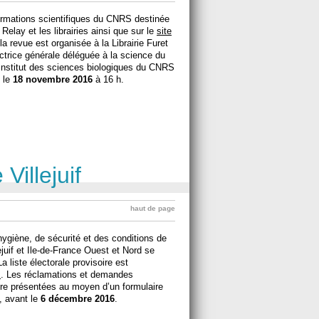
formations scientifiques du CNRS destinée
elay et les librairies ainsi que sur le
site
la revue est organisée à la Librairie Furet
trice générale déléguée à la science du
'Institut des sciences biologiques du CNRS
, le
18 novembre 2016
à 16 h.
Villejuif
haut de page
hygiène, de sécurité et des conditions de
ejuif et Ile-de-France Ouest et Nord se
 liste électorale provisoire est
s
. Les réclamations et demandes
 être présentées au moyen d’un formulaire
s, avant le
6 décembre 2016
.