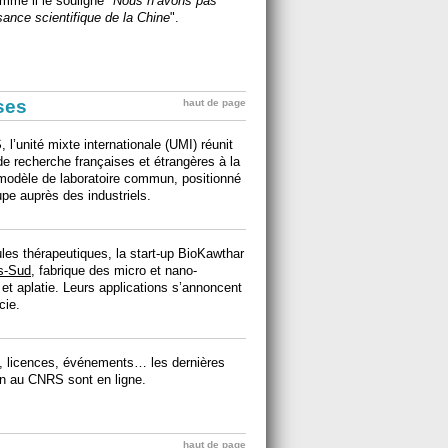
mme il le souligne "
Nous n’avons pas
ance scientifique de la Chine
".
ises
haut de page
l’unité mixte internationale (UMI) réunit
e recherche françaises et étrangères à la
 modèle de laboratoire commun, positionné
upe auprès des industriels.
les thérapeutiques, la start-up BioKawthar
is-Sud
, fabrique des micro et nano-
t aplatie. Leurs applications s’annoncent
cie.
ts, licences, événements… les dernières
ion au CNRS sont en ligne.
haut de page