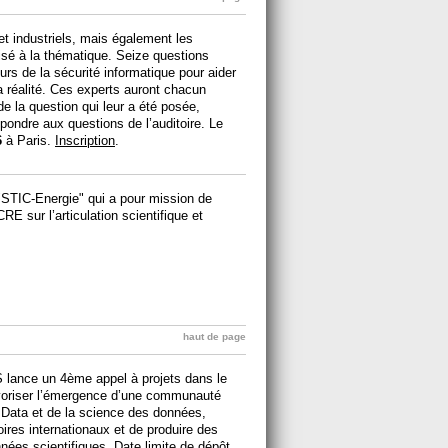
 et industriels, mais également les
ilisé à la thématique. Seize questions
s de la sécurité informatique pour aider
a réalité. Ces experts auront chacun
e la question qui leur a été posée,
épondre aux questions de l’auditoire. Le
6
à Paris.
Inscription
.
"STIC-Energie" qui a pour mission de
RE sur l’articulation scientifique et
haut de page
RS lance un 4ème appel à projets dans le
avoriser l’émergence d’une communauté
ig Data et de la science des données,
oires internationaux et de produire des
nnées scientifiques. Date limite de dépôt