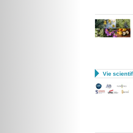

Vie scienti