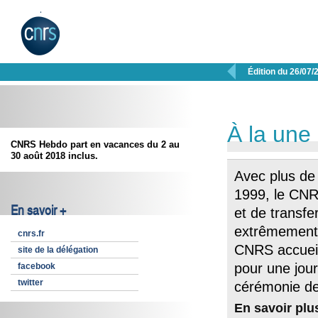

Édition du 26/07/
À la une
CNRS Hebdo part en vacances du 2 au
30 août 2018 inclus.
Avec plus de
1999, le CNRS
En savoir +
et de transfe
extrêmement p
cnrs.fr
CNRS accueil
site de la délégation
pour une jour
facebook
twitter
cérémonie de 
En savoir plu