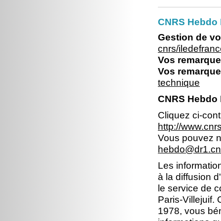
CNRS Hebdo Il
Gestion de vo
cnrs/iledefran
Vos remarques
Vos remarques
technique
CNRS Hebdo Ile
Cliquez ci-con
http://www.cnr
Vous pouvez no
hebdo@dr1.cnr
Les information
à la diffusion 
le service de 
Paris-Villejuif
1978, vous béné