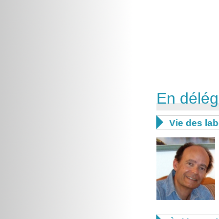
En déléga

Vie des lab