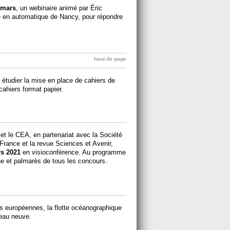
 mars
, un webinaire animé par Éric
 en automatique de Nancy, pour répondre
haut de page
étudier la mise en place de cahiers de
cahiers format papier.
et le CEA, en partenariat avec la Société
 France et la revue Sciences et Avenir,
s 2021
en visioconférence. Au programme
gne et palmarès de tous les concours.
es européennes, la flotte océanographique
peau neuve.