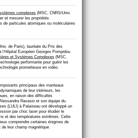
 systèmes complexes
(MSC, CNRS/Univ.
r et mesurer les propriétés
 de particules atomiques ou moléculaires
v. de Paris), lauréate du Prix des
à l’Hôpital Européen Georges Pompidou
atières et Systèmes Complexes
(MSC,
echnologie performante pour guérir les
 technologie prometteuse en vidéo.
composants principaux des manteaux
dynamiques de leur intérieurs, les
ues, en raison des difficultés
 Alessandra Ravasio et son équipe du
tenses (LULI) à Palaiseau ont développé un
ssion par choc laser pour étudier le
s et des températures extrêmes. Cette
ieux comprendre certaines énigmes de
it de leur champ magnétique.