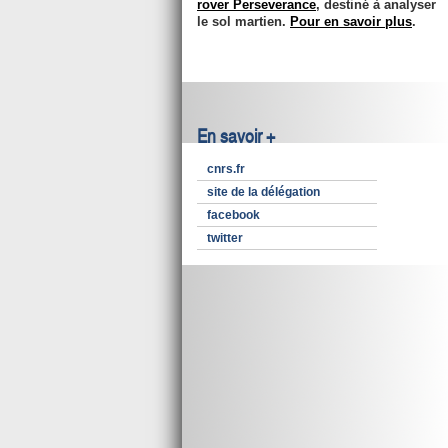
rover Perseverance
, destiné à analyser
le sol martien.
Pour en savoir plus
.
En savoir +
cnrs.fr
site de la délégation
facebook
twitter