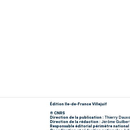
Édition Ile-de-France Villejuif
© CNRS
Direction de la publication :
Thierry Dauxo
Direction de la rédaction :
Jérôme Guilber
Responsable éditorial périmètre national 