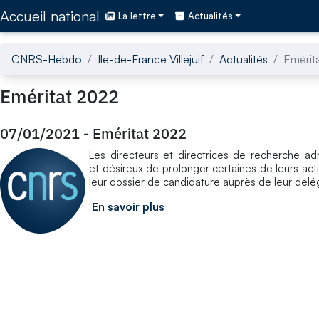
Accédez directement au contenu de la page
Accueil national
La lettre
Actualités
CNRS-Hebdo
Ile-de-France Villejuif
Actualités
Emérit
Eméritat 2022
07/01/2021
-
Eméritat 2022
Les directeurs et directrices de recherche admi
et désireux de prolonger certaines de leurs ac
leur dossier de candidature auprès de leur délé
En savoir plus