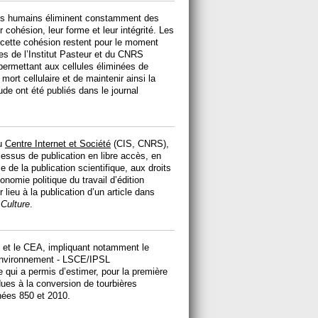
ssus humains éliminent constamment des
r cohésion, leur forme et leur intégrité. Les
cette cohésion restent pour le moment
s de l’Institut Pasteur et du CNRS
permettant aux cellules éliminées de
mort cellulaire et de maintenir ainsi la
ude ont été publiés dans le journal
du
Centre Internet et Société
(CIS, CNRS),
essus de publication en libre accès, en
 de la publication scientifique, aux droits
conomie politique du travail d’édition
lieu à la publication d’un article dans
Culture
.
E et le CEA, impliquant notamment le
’environnement - LSCE/IPSL
ui a permis d’estimer, pour la première
dues à la conversion de tourbières
nnées 850 et 2010.