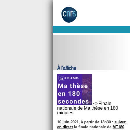
À l'affiche
<>Finale
nationale de Ma thèse en 180
minutes
10 juin 2021, à partir de 18h30 :
suivez
en direct
la finale nationale de
MT180
.