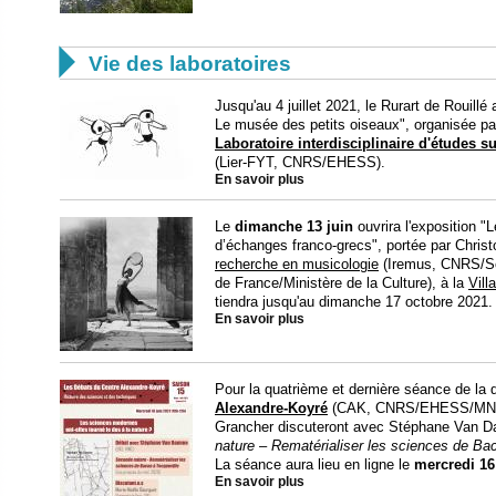

Vie des laboratoires
Jusqu'au 4 juillet 2021, le Rurart de Rouillé
Le musée des petits oiseaux", organisée pa
Laboratoire interdisciplinaire d'études s
(Lier-FYT, CNRS/EHESS).
En savoir plus
Le
dimanche 13 juin
ouvrira l'exposition 
d’échanges franco-grecs", portée par Christo
recherche en musicologie
(Iremus, CNRS/Sor
de France/Ministère de la Culture), à la
Vill
tiendra jusqu'au dimanche 17 octobre 2021.
En savoir plus
Pour la quatrième et dernière séance de l
Alexandre-Koyré
(CAK, CNRS/EHESS/MNHN)
Grancher discuteront avec Stéphane Van 
nature – Rematérialiser les sciences de Ba
La séance aura lieu en ligne le
mercredi 16
En savoir plus