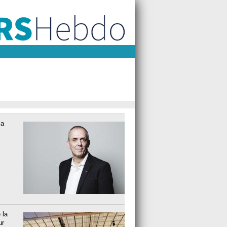
la
 la
ur