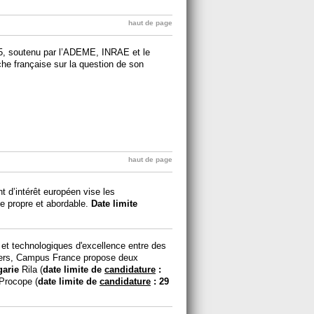
haut de page
, soutenu par l’ADEME, INRAE et le
he française sur la question de son
haut de page
 d’intérêt européen vise les
ie propre et abordable.
Date limite
 et technologiques d'excellence entre des
ngers, Campus France propose deux
garie
Rila (
date limite de
candidature
:
Procope (
date limite de
candidature
: 29