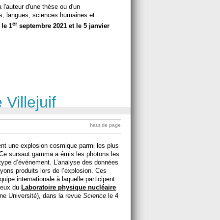
 l'auteur d'une thèse ou d'un
s, langues, sciences humaines et
er
 le 1
septembre 2021 et le 5 janvier
Villejuif
haut de page
rent une explosion cosmique parmi les plus
. Ce sursaut gamma a émis les photons les
 type d’événement. L’analyse des données
ayons produits lors de l’explosion. Ces
équipe internationale à laquelle participent
ceux du
Laboratoire physique nucléaire
 Université), dans la revue
Science
le 4