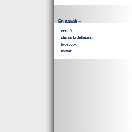
En savoir +
cnrs.fr
site de la délégation
facebook
twitter