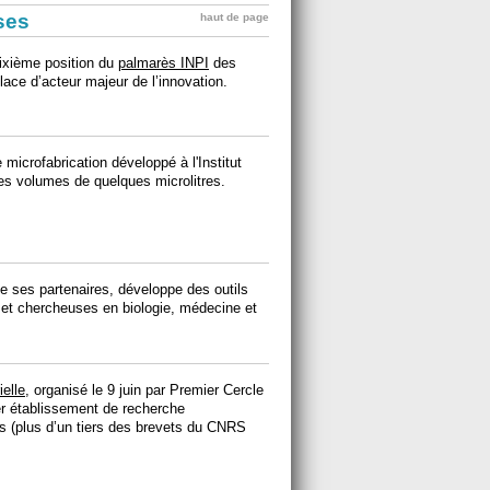
ises
haut de page
ixième position du
palmarès INPI
des
lace d’acteur majeur de l’innovation.
microfabrication développé à l'Institut
s volumes de quelques microlitres.
 ses partenaires, développe des outils
rs et chercheuses en biologie, médecine et
ielle
, organisé le 9 juin par Premier Cercle
er établissement de recherche
 (plus d’un tiers des brevets du CNRS