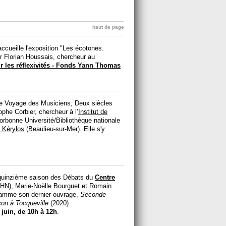
haut de page
 accueille l'exposition "Les écotones.
r Florian Houssais, chercheur au
ur les réflexivités - Fonds Yann Thomas
"Le Voyage des Musiciens, Deux siècles
phe Corbier, chercheur à l’
Institut de
bonne Université/Bibliothèque nationale
a Kérylos
(Beaulieu-sur-Mer). Elle s'y
a quinzième saison des Débats du
Centre
, Marie-Noëlle Bourguet et Romain
Damme son dernier ouvrage,
Seconde
con à Tocqueville
(2020).
 juin, de 10h à 12h
.