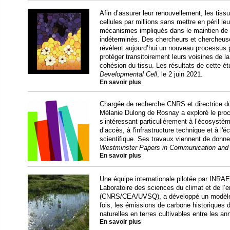
Afin d’assurer leur renouvellement, les ti
cellules par millions sans mettre en péril leu
mécanismes impliqués dans le maintien de 
indéterminés. Des chercheurs et chercheuse
révèlent aujourd’hui un nouveau processus 
protéger transitoirement leurs voisines de la 
cohésion du tissu. Les résultats de cette ét
Developmental Cell
, le 2 juin 2021.
En savoir plus
Chargée de recherche CNRS et directrice 
Mélanie Dulong de Rosnay a exploré le proc
s’intéressant particulièrement à l’écosystème
d’accès, à l'infrastructure technique et à l'é
scientifique. Ses travaux viennent de donner 
Westminster Papers in Communication and 
En savoir plus
Une équipe internationale pilotée par INRA
Laboratoire des sciences du climat et de l
(CNRS/CEA/UVSQ), a développé un modèle q
fois, les émissions de carbone historiques 
naturelles en terres cultivables entre les a
En savoir plus