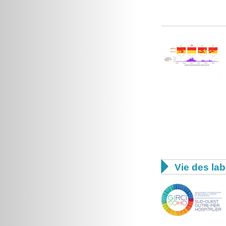

Vie des lab