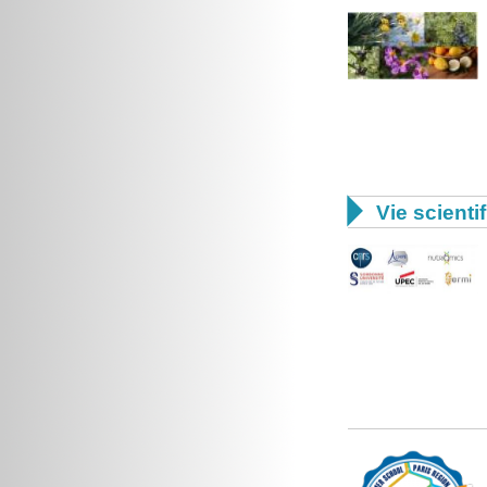

Vie scienti