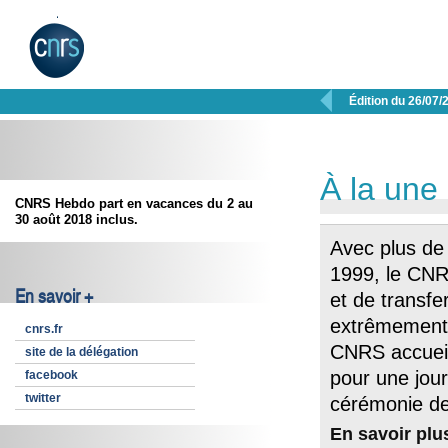

Édition du 26/07/
À la une
CNRS Hebdo part en vacances du 2 au
30 août 2018 inclus.
Avec plus de
1999, le CNRS
En savoir +
et de transfe
extrêmement p
cnrs.fr
CNRS accueil
site de la délégation
pour une jour
facebook
twitter
cérémonie de 
En savoir plu