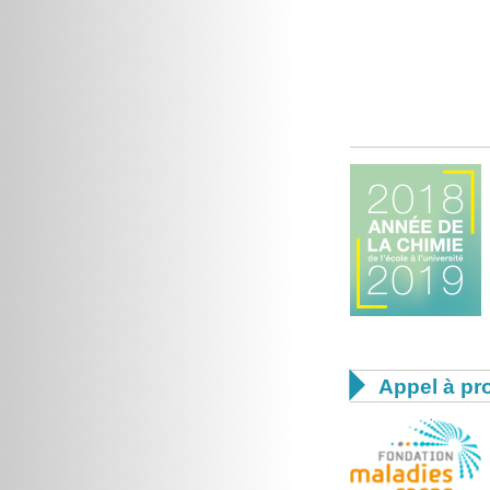

Appel à pro