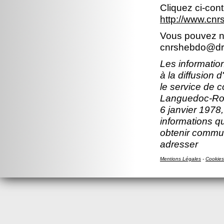
Cliquez ci-con
http://www.cn
Vous pouvez no
cnrshebdo@dr1
Les information
à la diffusion 
le service de 
Languedoc-Rous
6 janvier 1978,
informations q
obtenir commun
adresser
Mentions Légales
-
Cookies