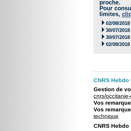
proche.
Pour consul
limites,
cli

02/08/2018

30/07/2018

30/07/2018

02/08/2018
CNRS Hebdo O
Gestion de vo
cnrs/occitani
Vos remarques
Vos remarques
technique
CNRS Hebdo