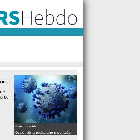
einer
sur
de 80