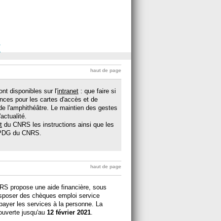
t
haut de page
nt disponibles sur l'
intranet
: que faire si
ences pour les cartes d'accès et de
 de l'amphithéâtre. Le maintien des gestes
'actualité.
t
du CNRS les instructions ainsi que les
, PDG du CNRS.
haut de page
NRS propose une aide financière, sous
isposer des chèques emploi service
payer les services à la personne. La
uverte jusqu'au
12 février 2021
.