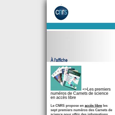
À l'affiche
<>Les premiers
numéros de Carnets de science
en accès libre
Le CNRS propose en
accès libre
les
sept premiers numéros des Carnets de
science pour offrir des informations