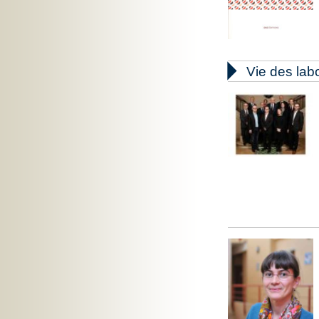

Vie des lab