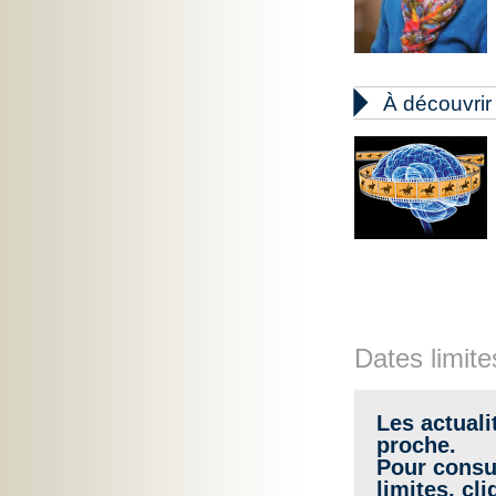

À découvrir
Dates limite
Les actuali
proche.
Pour consul
limites,
cli