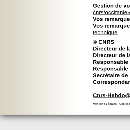
Gestion de vo
cnrs/occitani
Vos remarques
Vos remarques
technique
© CNRS
Directeur de l
Directeur de l
Responsable é
Responsable 
Secrétaire de
Correspondan
Cnrs-Hebdo@d
Mentions Légales
-
Cookies