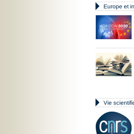

Europe et in

Vie scientif