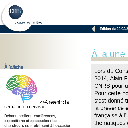

Édition du 28/02/
À la une
À l'affiche
Lors du Conse
2014, Alain 
CNRS pour u
Pour cette n
s'est donné tr
<>A retenir : la
semaine du cerveau
la présence et
française à l
Débats, ateliers, conférences,
expositions et spectacles : les
thématiques d
chercheurs se mobilisent à l'occasion