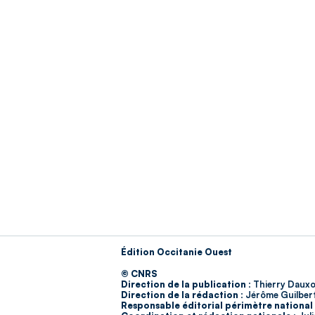
Édition Occitanie Ouest
© CNRS
Direction de la publication :
Thierry Dauxo
Direction de la rédaction :
Jérôme Guilber
Responsable éditorial périmètre national 