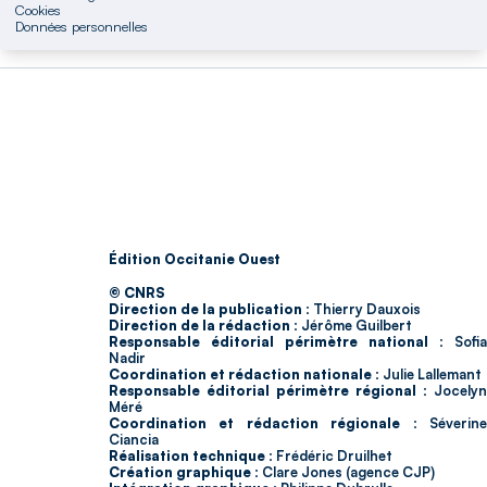
Cookies
Données personnelles
Édition Occitanie Ouest
© CNRS
Direction de la publication :
Thierry Dauxois
Direction de la rédaction :
Jérôme Guilbert
Responsable éditorial périmètre national :
Sofia
Nadir
Coordination et rédaction nationale :
Julie Lallemant
Responsable éditorial périmètre régional :
Jocelyn
Méré
Coordination et rédaction régionale :
Séverin
Ciancia
Réalisation technique :
Frédéric Druilhet
Création graphique :
Clare Jones (agence CJP)