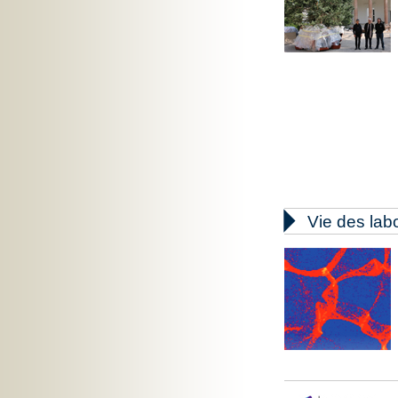

Vie des lab