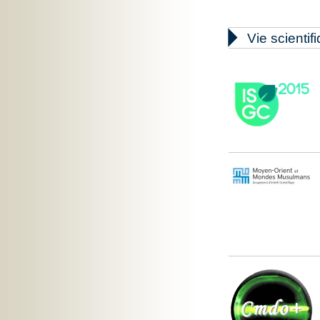

Vie scientif