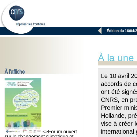

Édition du 16/04/
À la une
À l'affiche
Le 10 avril 2
accords de co
ont été signé
CNRS, en pr
Premier minis
Hollande, pré
vise à créer 
international
<>Forum ouvert
sur le changement climatique et