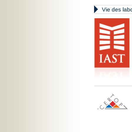

Vie des lab