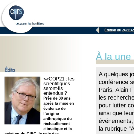

Édition du 26/11/
À la une
Édito
A quelques jo
<>COP21 : les
conférence su
scientifiques
seront-ils
Paris, Alain
entendus ?
les recherche
Près de 30 ans
après la mise en
pour lutter c
évidence de
ainsi que leur
l’origine
anthropique du
événements, 
réchauffement
la rubrique "
climatique et la
création du GIEC, la voix des