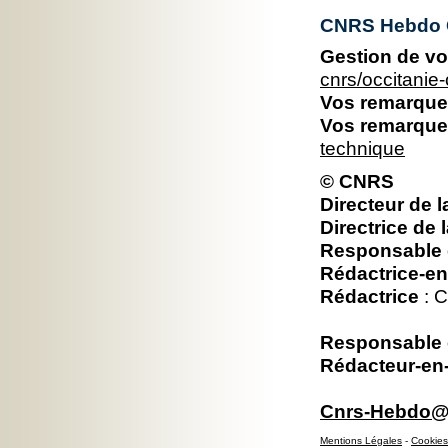
CNRS Hebdo O
Gestion de vo
cnrs/occitani
Vos remarques
Vos remarques
technique
© CNRS
Directeur de l
Directrice de 
Responsable é
Rédactrice-en
Rédactrice
: C
Responsable é
Rédacteur-en-
Cnrs-Hebdo@d
Mentions Légales
-
Cookies