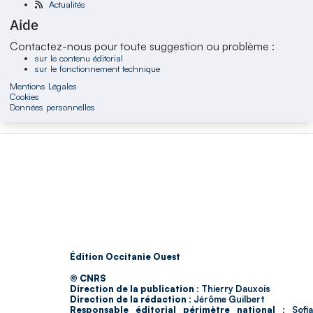
Actualités
Aide
Contactez-nous pour toute suggestion ou problème :
sur le contenu éditorial
sur le fonctionnement technique
Mentions Légales
Cookies
Données personnelles
Édition Occitanie Ouest
© CNRS
Direction de la publication :
Thierry Dauxois
Direction de la rédaction :
Jérôme Guilbert
Responsable éditorial périmètre national :
Sofia