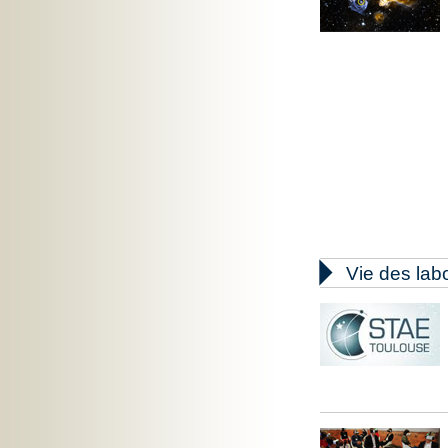

Vie des lab