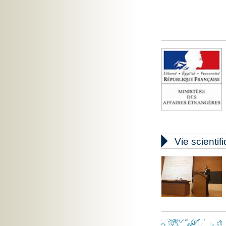

Vie scientif