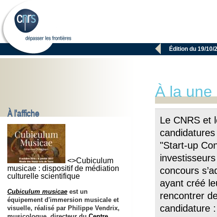

Édition du 19/10/
À la une
À l'affiche
Le CNRS et 
candidatures 
"Start-up Con
investisseur
<>Cubiculum
musicae : dispositif de médiation
concours s’a
culturelle scientifique
ayant créé le
Cubiculum musicae
est un
rencontrer de
équipement d'immersion musicale et
candidature :
visuelle, réalisé par Philippe Vendrix,
musicologue, directeur du
Centre