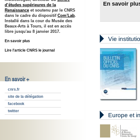
En savoir plu
d’études supérieures de la
Renaissance
et soutenu par le CNRS
dans le cadre du dispositif
Com'Lab
.
Installé
dans la cour du Musée des
Beaux-Arts à Tours, il est en accès
libre jusqu'au
8 janvier 2017
.

Vie instituti
En savoir plus
Lire l'article CNRS le journal
En savoir +
cnrs.fr
site de la délégation
facebook
twitter

Europe et in