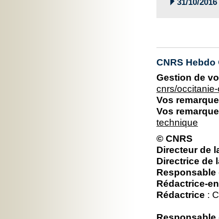

31/10/2016
CNRS Hebdo O
Gestion de vo
cnrs/occitani
Vos remarques
Vos remarques
technique
© CNRS
Directeur de l
Directrice de 
Responsable é
Rédactrice-en
Rédactrice
: C
Responsable é