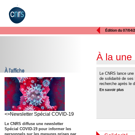

Édition du 07/04/
À la une
À l'affiche
Le CNRS lance une c
de solidarité de ses 
recherche après le 
En savoir plus
<>Newsletter Spécial COVID-19
Le CNRS diffuse une newsletter
Spécial COVID-19 pour informer les
personnels sur les mesures prises par