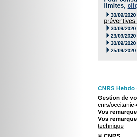
limites,
cli

30/09/2020
préventives 

30/09/2020

23/09/2020

30/09/2020

25/09/2020
CNRS Hebdo O
Gestion de vo
cnrs/occitani
Vos remarques
Vos remarques
technique
© CNRS