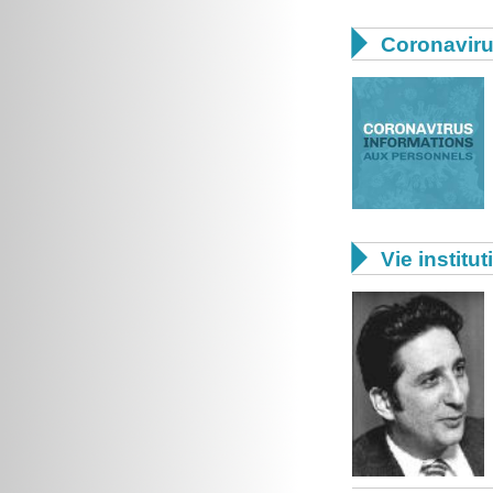

Coronavir

Vie institut