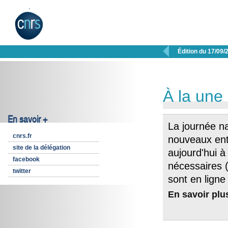

Édition du 17/09/
À la une
En savoir +
La journée na
cnrs.fr
nouveaux ent
site de la délégation
aujourd'hui à
facebook
nécessaires (
twitter
sont en ligne 
En savoir plu