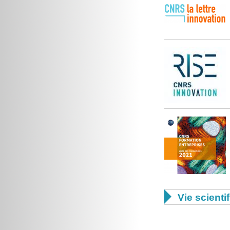

Vie scienti